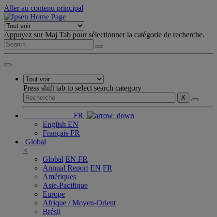
Aller au contenu principal
Appuyez sur Maj Tab pour sélectionner la catégorie de recherche.
Press shift tab to select search category
X
FR
English
EN
Français
FR
Global
<
Global
EN
FR
Annual Report
EN
FR
Amériques
Asie-Pacifique
Europe
Afrique / Moyen-Orient
Brésil