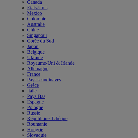
Canada
Etats-Unis
Mexico
Colombie
Australie
Chine
Singapour
Corée du Sud
Japon
Belgique
Ukraine
Royaume-Uni & Irlande
Allemagne
France
Pays scandinaves
Grèce
Italie
Pays-Bas
Espagne
Pologne
Russie
République Tchèque
Roumanie
Hongrie
Slovaquie