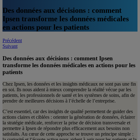
Des données aux décisions : comment
Ipsen transforme les données médicales
en actions pour les patients
Post
Précédent
Suivant
navigation
Des données aux décisions : comment Ipsen
transforme les données médicales en actions pour les
patients
Chez Ipsen, les données et les insights médicaux ne sont pas une fin
en soi. Ils nous aident à mieux comprendre la réalité vécue par les
patients, les professionnels de santé et les systèmes de soins, afin de
prendre de meilleures décisions à l’échelle de l’entreprise.
C’est essentiel, car des insights de qualité permettent de guider des
actions claires et ciblées : orienter la génération de données, éclairer
la stratégie médicale, renforcer la prise de décision transversale et
permettre à Ipsen de répondre plus efficacement aux besoins non
satisfaits. Au cœur de cette approche se trouve un principe simple :
la curiosité et l’écoute active nous aident à agir pour les patients et la