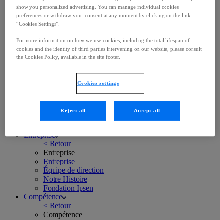
S'abonner
show you personalized advertising. You can manage individual cookies
Notations & Obligations
preferences or withdraw your consent at any moment by clicking on the link
Carrières
“Cookies Settings”.
< Retour
Carrières
For more information on how we use cookies, including the total lifespan of
Carrières
cookies and the identity of third parties intervening on our website, please consult
Travailler chez Ipsen
the Cookies Policy, available in the site footer.
Notre culture
Offres d'emploi
Contacts
Cookies settings
< Retour
Contacts
Contacts
Reject all
Accept all
Signaler des effets indésirables
S'abonner
Entreprise
< Retour
Entreprise
Entreprise
Équipe de direction
Notre Histoire
Fondation Ipsen
Compétence
< Retour
Compétence