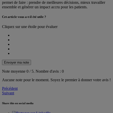
permet de faire : prendre de meilleures décisions, mieux travailler
ensemble et générer un impact accru pour les patients.
Cet article vous a-t-il été utile ?
Cliquez sur une étoile pour évaluer
Envoyer ma note
Note moyenne
0
/ 5.
Nombre d'avis :
0
Aucune note pour le moment. Soyez le premier à donner votre avis !
Post
Précédent
Suivant
navigation
Share this on social media