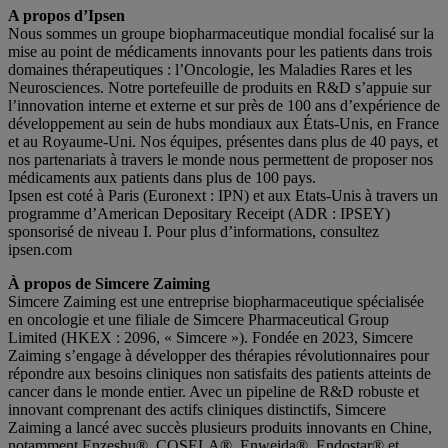
A propos d’Ipsen
Nous sommes un groupe biopharmaceutique mondial focalisé sur la
mise au point de médicaments innovants pour les patients dans trois
domaines thérapeutiques : l’Oncologie, les Maladies Rares et les
Neurosciences. Notre portefeuille de produits en R&D s’appuie sur
l’innovation interne et externe et sur près de 100 ans d’expérience de
développement au sein de hubs mondiaux aux États-Unis, en France
et au Royaume-Uni. Nos équipes, présentes dans plus de 40 pays, et
nos partenariats à travers le monde nous permettent de proposer nos
médicaments aux patients dans plus de 100 pays.
Ipsen est coté à Paris (Euronext : IPN) et aux Etats-Unis à travers un
programme d’American Depositary Receipt (ADR : IPSEY)
sponsorisé de niveau I. Pour plus d’informations, consultez
ipsen.com
À propos de Simcere Zaiming
Simcere Zaiming est une entreprise biopharmaceutique spécialisée
en oncologie et une filiale de Simcere Pharmaceutical Group
Limited (HKEX : 2096, « Simcere »). Fondée en 2023, Simcere
Zaiming s’engage à développer des thérapies révolutionnaires pour
répondre aux besoins cliniques non satisfaits des patients atteints de
cancer dans le monde entier. Avec un pipeline de R&D robuste et
innovant comprenant des actifs cliniques distinctifs, Simcere
Zaiming a lancé avec succès plusieurs produits innovants en Chine,
notamment Enzeshu®, COSELA®, Enweida®, Endostar® et