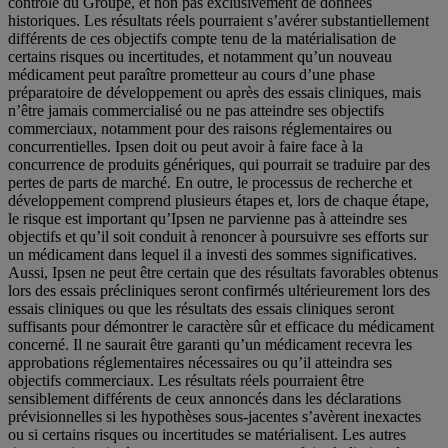
contrôle du Groupe, et non pas exclusivement de données
historiques. Les résultats réels pourraient s’avérer substantiellement
différents de ces objectifs compte tenu de la matérialisation de
certains risques ou incertitudes, et notamment qu’un nouveau
médicament peut paraître prometteur au cours d’une phase
préparatoire de développement ou après des essais cliniques, mais
n’être jamais commercialisé ou ne pas atteindre ses objectifs
commerciaux, notamment pour des raisons réglementaires ou
concurrentielles. Ipsen doit ou peut avoir à faire face à la
concurrence de produits génériques, qui pourrait se traduire par des
pertes de parts de marché. En outre, le processus de recherche et
développement comprend plusieurs étapes et, lors de chaque étape,
le risque est important qu’Ipsen ne parvienne pas à atteindre ses
objectifs et qu’il soit conduit à renoncer à poursuivre ses efforts sur
un médicament dans lequel il a investi des sommes significatives.
Aussi, Ipsen ne peut être certain que des résultats favorables obtenus
lors des essais précliniques seront confirmés ultérieurement lors des
essais cliniques ou que les résultats des essais cliniques seront
suffisants pour démontrer le caractère sûr et efficace du médicament
concerné. Il ne saurait être garanti qu’un médicament recevra les
approbations réglementaires nécessaires ou qu’il atteindra ses
objectifs commerciaux. Les résultats réels pourraient être
sensiblement différents de ceux annoncés dans les déclarations
prévisionnelles si les hypothèses sous-jacentes s’avèrent inexactes
ou si certains risques ou incertitudes se matérialisent. Les autres