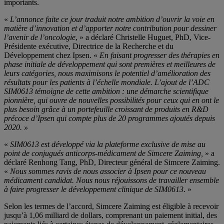
importants.
«
L’annonce faite ce jour traduit notre ambition d’ouvrir la voie en
matière d’innovation et d’apporter notre contribution pour dessiner
l’avenir de l’oncologie
, » a déclaré Christelle Huguet, PhD, Vice-
Présidente exécutive, Directrice de la Recherche et du
Développement chez Ipsen. «
En faisant progresser des thérapies en
phase initiale de développement qui sont premières et meilleures de
leurs catégories, nous maximisons le potentiel d’amélioration des
résultats pour les patients à l’échelle mondiale.
L’ajout de l’ADC
SIM0613 témoigne de cette ambition : une démarche scientifique
pionnière, qui ouvre de nouvelles possibilités pour ceux qui en ont le
plus besoin grâce à un portefeuille croissant de produits en R&D
précoce d’Ipsen qui compte plus de 20 programmes ajoutés depuis
2020. »
«
SIM0613 est développé via la plateforme exclusive de mise au
point de conjugués anticorps-médicament de Simcere Zaiming,
» a
déclaré Renhong Tang, PhD, Directeur général de Simcere Zaiming.
«
Nous sommes ravis de nous associer à Ipsen pour ce nouveau
médicament candidat. Nous nous réjouissons de travailler ensemble
à faire progresser le développement clinique de SIM0613
. »
Selon les termes de l’accord, Simcere Zaiming est éligible à recevoir
jusqu’à 1,06 milliard de dollars, comprenant un paiement initial, des