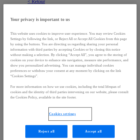
< Retour
Compétence
Oncologie
Maladies rares
Your privacy is important to us
Neurosciences
Produits
This website uses cookies to improve user experience. You may review Cookies
Science
Settings by following the link, or Reject All or Accept All Cookies from this page
< Retour
by using the buttons. You are directing us regarding sharing your personal
Science
information with third parties by accepting Cookies or by closing this notice
without making a selection. By clicking “Accept All”, you agree to the storing of
Science
cookies on your device to enhance site navigation, measure site performance, and
< Retour
show you personalized advertising. You can manage individual cookies
Science
preferences or withdraw your consent at any moment by clicking on the link
Oncologie
“Cookies Settings”.
Maladies rares
Neurosciences
For more information on how we use cookies, including the total lifespan of
Profils
cookies and the identity of third parties intervening on our website, please consult
the Cookies Policy, available in the site footer.
Partenariat
< Retour
Partenariat
Cookies settings
Focus thérapeutique
Découvrir l’équipe
Reject all
Accept all
Essais cliniques