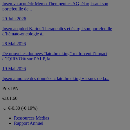
Ipsen va acquérir Memo Therapeutics AG, élargissant son
portefeuille de...
29 Juin 2026
Ipsen acquiert Kartos Therapeutics et élargit son portefeuille
d’hémato-oncologie à...
28 Mai 2026
De nouvelles données “late-breaking” renforcent l’impact
d’IQIRVO® sur l’ALP, la...
19 Mai 2026
Ipsen annonce des données « late-breaking » issues de la...
Prix ​​IPN
€161.60
€-0.30 (-0.19%)
Ressources Médias
Rapport Annuel