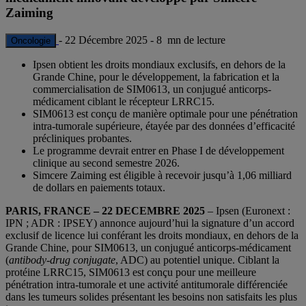
Zaiming
-
22 Décembre 2025
-
8 mn de lecture
Oncologie
Ipsen obtient les droits mondiaux exclusifs, en dehors de la
Grande Chine, pour le développement, la fabrication et la
commercialisation de SIM0613, un conjugué anticorps-
médicament ciblant le récepteur LRRC15.
SIM0613 est conçu de manière optimale pour une pénétration
intra-tumorale supérieure, étayée par des données d’efficacité
précliniques probantes.
Le programme devrait entrer en Phase I de développement
clinique au second semestre 2026.
Simcere Zaiming est éligible à recevoir jusqu’à 1,06 milliard
de dollars en paiements totaux.
PARIS, FRANCE – 22 DECEMBRE 2025
– Ipsen (Euronext :
IPN ; ADR : IPSEY) annonce aujourd’hui la signature d’un accord
exclusif de licence lui conférant les droits mondiaux, en dehors de la
Grande Chine, pour SIM0613, un conjugué anticorps-médicament
(
antibody-drug conjugate
, ADC) au potentiel unique. Ciblant la
protéine LRRC15, SIM0613 est conçu pour une meilleure
pénétration intra-tumorale et une activité antitumorale différenciée
dans les tumeurs solides présentant les besoins non satisfaits les plus