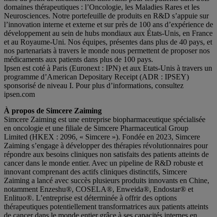
domaines thérapeutiques : l’Oncologie, les Maladies Rares et les
Neurosciences. Notre portefeuille de produits en R&D s’appuie sur
l’innovation interne et externe et sur près de 100 ans d’expérience de
développement au sein de hubs mondiaux aux États-Unis, en France
et au Royaume-Uni. Nos équipes, présentes dans plus de 40 pays, et
nos partenariats à travers le monde nous permettent de proposer nos
médicaments aux patients dans plus de 100 pays.
Ipsen est coté à Paris (Euronext : IPN) et aux Etats-Unis à travers un
programme d’American Depositary Receipt (ADR : IPSEY)
sponsorisé de niveau I. Pour plus d’informations, consultez
ipsen.com
À propos de Simcere Zaiming
Simcere Zaiming est une entreprise biopharmaceutique spécialisée
en oncologie et une filiale de Simcere Pharmaceutical Group
Limited (HKEX : 2096, « Simcere »). Fondée en 2023, Simcere
Zaiming s’engage à développer des thérapies révolutionnaires pour
répondre aux besoins cliniques non satisfaits des patients atteints de
cancer dans le monde entier. Avec un pipeline de R&D robuste et
innovant comprenant des actifs cliniques distinctifs, Simcere
Zaiming a lancé avec succès plusieurs produits innovants en Chine,
notamment Enzeshu®, COSELA®, Enweida®, Endostar® et
Enlituo®. L’entreprise est déterminée à offrir des options
thérapeutiques potentiellement transformatrices aux patients atteints
de cancer dans le monde entier grâce à ses capacités internes en