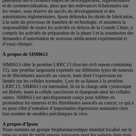
paiements liés à certaines étapes de développement, réglementaires
et de commercialisation, ainsi que des redevances échelonnées sur
les ventes, sous réserve du succès du développement et des
autorisations réglementaires. Ipsen détiendra les droits de fabrication,
à la suite du processus de transfert de technologie, et assumera la
responsabilité de toutes les activités en dehors de la Grande Chine, y
compris les activités de préparation de la phase I et la soumission des
demandes d’autorisation de nouveau médicament expérimental et
d’essai clinique.
À propos de SIM0613
SIM0613 cible la protéine LRRC15 (
leucine-rich repeat-containing
15
), une protéine largement exprimée sur différents types de tumeurs
et de fibroblastes associés au cancer, mais dont l’expression est
limitée sur les cellules normales. Lors de sa liaison à la protéine
LRRC15, SIM0613 est internalisé, là où la charge utile cytotoxique
est libérée, tuant la cellule cancéreuse et épargnant ainsi les cellules
saines. SIM0613 est spécifiquement conçu pour infiltrer en
profondeur les tumeurs et les fibroblastes associés au cancer, ce qui a
eu pour effet d’entraîner d’importantes régressions tumorales chez
bon nombre de modèles précliniques in vivo.
A propos d’Ipsen
Nous sommes un groupe biopharmaceutique mondial focalisé sur la
mise au point de médicaments innovants pour les patients dans trois