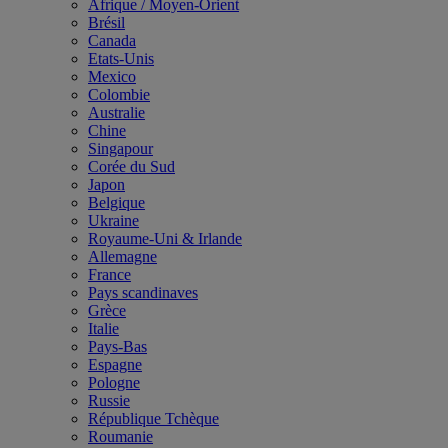
Afrique / Moyen-Orient
Brésil
Canada
Etats-Unis
Mexico
Colombie
Australie
Chine
Singapour
Corée du Sud
Japon
Belgique
Ukraine
Royaume-Uni & Irlande
Allemagne
France
Pays scandinaves
Grèce
Italie
Pays-Bas
Espagne
Pologne
Russie
République Tchèque
Roumanie