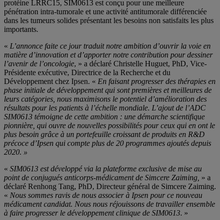
protéine LRRC15, SIM0613 est conçu pour une meilleure
pénétration intra-tumorale et une activité antitumorale différenciée
dans les tumeurs solides présentant les besoins non satisfaits les plus
importants.
«
L’annonce faite ce jour traduit notre ambition d’ouvrir la voie en
matière d’innovation et d’apporter notre contribution pour dessiner
l’avenir de l’oncologie
, » a déclaré Christelle Huguet, PhD, Vice-
Présidente exécutive, Directrice de la Recherche et du
Développement chez Ipsen. «
En faisant progresser des thérapies en
phase initiale de développement qui sont premières et meilleures de
leurs catégories, nous maximisons le potentiel d’amélioration des
résultats pour les patients à l’échelle mondiale.
L’ajout de l’ADC
SIM0613 témoigne de cette ambition : une démarche scientifique
pionnière, qui ouvre de nouvelles possibilités pour ceux qui en ont le
plus besoin grâce à un portefeuille croissant de produits en R&D
précoce d’Ipsen qui compte plus de 20 programmes ajoutés depuis
2020. »
«
SIM0613 est développé via la plateforme exclusive de mise au
point de conjugués anticorps-médicament de Simcere Zaiming,
» a
déclaré Renhong Tang, PhD, Directeur général de Simcere Zaiming.
«
Nous sommes ravis de nous associer à Ipsen pour ce nouveau
médicament candidat. Nous nous réjouissons de travailler ensemble
à faire progresser le développement clinique de SIM0613
. »