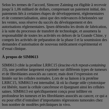
Selon les termes de l’accord, Simcere Zaiming est éligible à recevoir
jusqu’à 1,06 milliard de dollars, comprenant un paiement initial, des
paiements liés à certaines étapes de développement, réglementaires
et de commercialisation, ainsi que des redevances échelonnées sur
les ventes, sous réserve du succès du développement et des
autorisations réglementaires. Ipsen détiendra les droits de fabrication,
à la suite du processus de transfert de technologie, et assumera la
responsabilité de toutes les activités en dehors de la Grande Chine, y
compris les activités de préparation de la phase I et la soumission des
demandes d’autorisation de nouveau médicament expérimental et
d’essai clinique.
À propos de SIM0613
SIM0613 cible la protéine LRRC15 (
leucine-rich repeat-containing
15
), une protéine largement exprimée sur différents types de tumeurs
et de fibroblastes associés au cancer, mais dont l’expression est
limitée sur les cellules normales. Lors de sa liaison à la protéine
LRRC15, SIM0613 est internalisé, là où la charge utile cytotoxique
est libérée, tuant la cellule cancéreuse et épargnant ainsi les cellules
saines. SIM0613 est spécifiquement conçu pour infiltrer en
profondeur les tumeurs et les fibroblastes associés au cancer, ce qui a
eu pour effet d’entraîner d’importantes régressions tumorales chez
bon nombre de modèles précliniques in vivo.