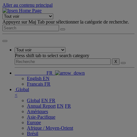
Aller au contenu principal
Appuyez sur Maj Tab pour sélectionner la catégorie de recherche.
Press shift tab to select search category
X
FR
English
EN
Français
FR
Global
<
Global
EN
FR
Annual Report
EN
FR
Amériques
Asie-Pacifique
Europe
Afrique / Moyen-Orient
Brésil