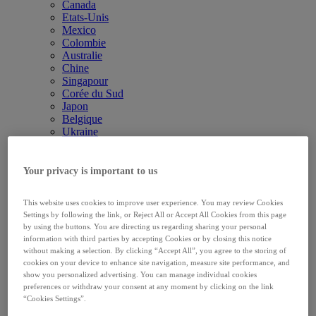
Canada
Etats-Unis
Mexico
Colombie
Australie
Chine
Singapour
Corée du Sud
Japon
Belgique
Ukraine
Royaume-Uni & Irlande
Allemagne
France
Your privacy is important to us
Pays scandinaves
Grèce
This website uses cookies to improve user experience. You may review Cookies
Italie
Settings by following the link, or Reject All or Accept All Cookies from this page
Pays-Bas
by using the buttons. You are directing us regarding sharing your personal
Espagne
information with third parties by accepting Cookies or by closing this notice
Pologne
without making a selection. By clicking “Accept All”, you agree to the storing of
Russie
cookies on your device to enhance site navigation, measure site performance, and
République Tchèque
show you personalized advertising. You can manage individual cookies
Roumanie
preferences or withdraw your consent at any moment by clicking on the link
Hongrie
“Cookies Settings”.
Slovaquie