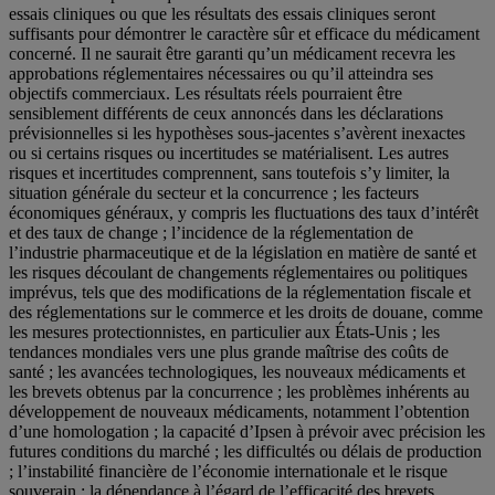
essais cliniques ou que les résultats des essais cliniques seront
suffisants pour démontrer le caractère sûr et efficace du médicament
concerné. Il ne saurait être garanti qu’un médicament recevra les
approbations réglementaires nécessaires ou qu’il atteindra ses
objectifs commerciaux. Les résultats réels pourraient être
sensiblement différents de ceux annoncés dans les déclarations
prévisionnelles si les hypothèses sous-jacentes s’avèrent inexactes
ou si certains risques ou incertitudes se matérialisent. Les autres
risques et incertitudes comprennent, sans toutefois s’y limiter, la
situation générale du secteur et la concurrence ; les facteurs
économiques généraux, y compris les fluctuations des taux d’intérêt
et des taux de change ; l’incidence de la réglementation de
l’industrie pharmaceutique et de la législation en matière de santé et
les risques découlant de changements réglementaires ou politiques
imprévus, tels que des modifications de la réglementation fiscale et
des réglementations sur le commerce et les droits de douane, comme
les mesures protectionnistes, en particulier aux États-Unis ; les
tendances mondiales vers une plus grande maîtrise des coûts de
santé ; les avancées technologiques, les nouveaux médicaments et
les brevets obtenus par la concurrence ; les problèmes inhérents au
développement de nouveaux médicaments, notamment l’obtention
d’une homologation ; la capacité d’Ipsen à prévoir avec précision les
futures conditions du marché ; les difficultés ou délais de production
; l’instabilité financière de l’économie internationale et le risque
souverain ; la dépendance à l’égard de l’efficacité des brevets