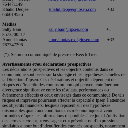
764471149
Khalid Deojee
khalid.deojee@ipsen.com
+33
666019526
Médias
Sally Bain
sally.bain@ipsen.com
+1
8573200517
Anne Liontas
anne.liontas.ext@ipsen.com
+33
767347296
(*). Selon un communiqué de presse de Beech Tree.
Avertissements et/ou déclarations prospectives
Les déclarations prospectives et les objectifs contenus dans ce
communiqué sont basés sur la stratégie et les hypothèses actuelles de
la Direction d’Ipsen. Ces déclarations et objectifs dépendent de
risques et d’incertitudes connus ou non qui peuvent entraîner une
divergence significative entre les résultats, performances ou
événements effectifs et ceux envisagés dans ce communiqué De tels
risques et imprévus pourraient affecter la capacité d’Ipsen à atteindre
ses objectifs financiers, lesquels reposent sur des hypothèses
raisonnables quant aux conditions macroéconomiques à venir
formulées d’après les informations disponibles à ce jour. L’utilisation
des termes « croit », « envisage » et « prévoit » ou d’expressions
similaires a pour but d’identifier des énoncés prospectifs, notamment