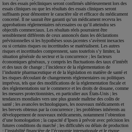
lors des essais précliniques seront confirmés ultérieurement lors des
essais cliniques ou que les résultats des essais cliniques seront
suffisants pour démontrer le caractère sûr et efficace du médicament
concerné. Il ne saurait être garanti qu’un médicament recevra les
approbations réglementaires nécessaires ou qu’il atteindra ses
objectifs commerciaux. Les résultats réels pourraient être
sensiblement différents de ceux annoncés dans les déclarations
prévisionnelles si les hypothèses sous-jacentes s’avèrent inexactes
ou si certains risques ou incertitudes se matérialisent. Les autres
risques et incertitudes comprennent, sans toutefois s’y limiter, la
situation générale du secteur et la concurrence ; les facteurs
économiques généraux, y compris les fluctuations des taux d’intérêt
et des taux de change ; l’incidence de la réglementation de
l’industrie pharmaceutique et de la législation en matière de santé et
les risques découlant de changements réglementaires ou politiques
imprévus, tels que des modifications de la réglementation fiscale et
des réglementations sur le commerce et les droits de douane, comme
les mesures protectionnistes, en particulier aux États-Unis ; les
tendances mondiales vers une plus grande maîtrise des coûts de
santé ; les avancées technologiques, les nouveaux médicaments et
les brevets obtenus par la concurrence ; les problèmes inhérents au
développement de nouveaux médicaments, notamment l’obtention
d’une homologation ; la capacité d’Ipsen à prévoir avec précision les
futures conditions du marché ; les difficultés ou délais de production
; l’instabilité financière de l’économie internationale et le risque