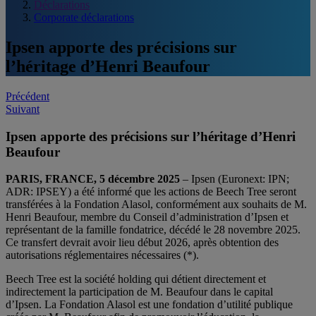
Déclarations
Corporate déclarations
Ipsen apporte des précisions sur
l’héritage d’Henri Beaufour
Post
Précédent
Suivant
navigation
Ipsen apporte des précisions sur l’héritage d’Henri
Beaufour
PARIS, FRANCE, 5 décembre 2025
– Ipsen (Euronext: IPN;
ADR: IPSEY) a été informé que les actions de Beech Tree seront
transférées à la Fondation Alasol, conformément aux souhaits de M.
Henri Beaufour, membre du Conseil d’administration d’Ipsen et
représentant de la famille fondatrice, décédé le 28 novembre 2025.
Ce transfert devrait avoir lieu début 2026, après obtention des
autorisations réglementaires nécessaires (*).
Beech Tree est la société holding qui détient directement et
indirectement la participation de M. Beaufour dans le capital
d’Ipsen. La Fondation Alasol est une fondation d’utilité publique