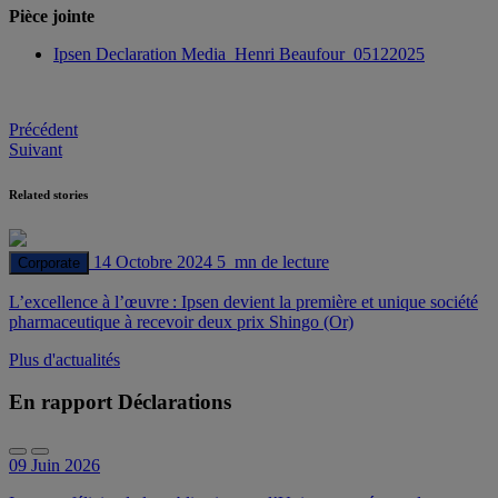
Pièce jointe
Ipsen Declaration Media_Henri Beaufour_05122025
Post
Précédent
Suivant
navigation
Related stories
14 Octobre 2024
5 mn de lecture
Corporate
L’excellence à l’œuvre : Ipsen devient la première et unique société
pharmaceutique à recevoir deux prix Shingo (Or)
Plus d'actualités
En rapport Déclarations
09 Juin 2026