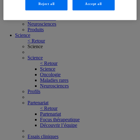
< Retour
Reject all
Accept all
Compétence
Oncologie
Maladies rares
Neurosciences
Produits
Science
< Retour
Science
Science
< Retour
Science
Oncologie
Maladies rares
Neurosciences
Profils
Partenariat
< Retour
Partenariat
Focus thérapeutique
Découvrir l’équipe
Essais cliniques