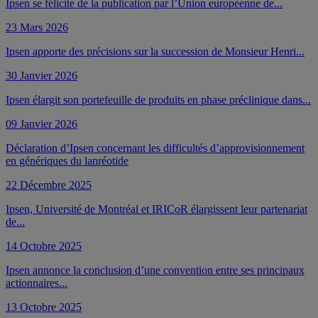
Ipsen se félicite de la publication par l’Union européenne de...
23 Mars 2026
Ipsen apporte des précisions sur la succession de Monsieur Henri...
30 Janvier 2026
Ipsen élargit son portefeuille de produits en phase préclinique dans...
09 Janvier 2026
Déclaration d’Ipsen concernant les difficultés d’approvisionnement
en génériques du lanréotide
22 Décembre 2025
Ipsen, Université de Montréal et IRICoR élargissent leur partenariat
de...
14 Octobre 2025
Ipsen annonce la conclusion d’une convention entre ses principaux
actionnaires...
13 Octobre 2025