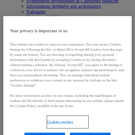
Événements investisseurs & Calendrier financier
Informations destinées aux actionnaires
S'abonner
Notations & Obligations
Carrières
< Retour
Your privacy is important to us
Carrières
Carrières
Travailler chez Ipsen
This website uses cookies to improve user experience. You may review Cookies
Notre culture
Settings by following the link, or Reject All or Accept All Cookies from this page
Offres d'emploi
by using the buttons. You are directing us regarding sharing your personal
Contacts
information with third parties by accepting Cookies or by closing this notice
without making a selection. By clicking “Accept All”, you agree to the storing of
< Retour
cookies on your device to enhance site navigation, measure site performance, and
Contacts
show you personalized advertising. You can manage individual cookies
Contacts
preferences or withdraw your consent at any moment by clicking on the link
Signaler des effets indésirables
“Cookies Settings”.
S'abonner
Entreprise
For more information on how we use cookies, including the total lifespan of
< Retour
cookies and the identity of third parties intervening on our website, please consult
Entreprise
the Cookies Policy, available in the site footer.
Entreprise
Équipe de direction
Notre Histoire
Cookies settings
Fondation Ipsen
Compétence