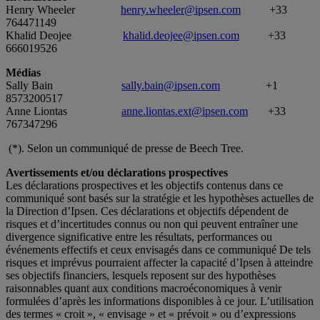
Henry Wheeler
henry.wheeler@ipsen.com
+33
764471149
Khalid Deojee
khalid.deojee@ipsen.com
+33
666019526
Médias
Sally Bain
sally.bain@ipsen.com
+1
8573200517
Anne Liontas
anne.liontas.ext@ipsen.com
+33
767347296
(*). Selon un communiqué de presse de Beech Tree.
Avertissements et/ou déclarations prospectives
Les déclarations prospectives et les objectifs contenus dans ce
communiqué sont basés sur la stratégie et les hypothèses actuelles de
la Direction d’Ipsen. Ces déclarations et objectifs dépendent de
risques et d’incertitudes connus ou non qui peuvent entraîner une
divergence significative entre les résultats, performances ou
événements effectifs et ceux envisagés dans ce communiqué De tels
risques et imprévus pourraient affecter la capacité d’Ipsen à atteindre
ses objectifs financiers, lesquels reposent sur des hypothèses
raisonnables quant aux conditions macroéconomiques à venir
formulées d’après les informations disponibles à ce jour. L’utilisation
des termes « croit », « envisage » et « prévoit » ou d’expressions