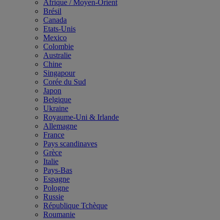
Afrique / Moyen-Orient
Brésil
Canada
Etats-Unis
Mexico
Colombie
Australie
Chine
Singapour
Corée du Sud
Japon
Belgique
Ukraine
Royaume-Uni & Irlande
Allemagne
France
Pays scandinaves
Grèce
Italie
Pays-Bas
Espagne
Pologne
Russie
République Tchèque
Roumanie