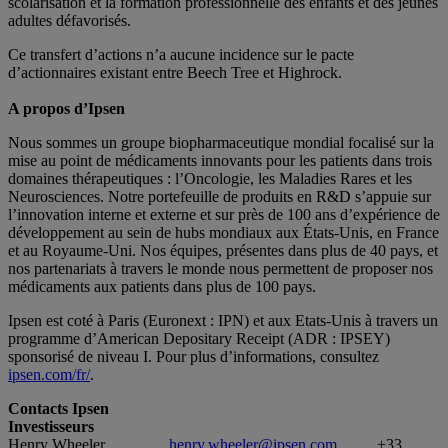
scolarisation et la formation professionnelle des enfants et des jeunes
adultes défavorisés.
Ce transfert d’actions n’a aucune incidence sur le pacte
d’actionnaires existant entre Beech Tree et Highrock.
A propos d’Ipsen
Nous sommes un groupe biopharmaceutique mondial focalisé sur la
mise au point de médicaments innovants pour les patients dans trois
domaines thérapeutiques : l’Oncologie, les Maladies Rares et les
Neurosciences. Notre portefeuille de produits en R&D s’appuie sur
l’innovation interne et externe et sur près de 100 ans d’expérience de
développement au sein de hubs mondiaux aux États-Unis, en France
et au Royaume-Uni. Nos équipes, présentes dans plus de 40 pays, et
nos partenariats à travers le monde nous permettent de proposer nos
médicaments aux patients dans plus de 100 pays.
Ipsen est coté à Paris (Euronext : IPN) et aux Etats-Unis à travers un
programme d’American Depositary Receipt (ADR : IPSEY)
sponsorisé de niveau I. Pour plus d’informations, consultez
ipsen.com/fr/
.
Contacts Ipsen
Investisseurs
Henry Wheeler
henry.wheeler@ipsen.com
+33