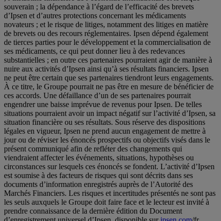
souverain ; la dépendance à l’égard de l’efficacité des brevets
d’Ipsen et d’autres protections concernant les médicaments
novateurs ; et le risque de litiges, notamment des litiges en matière
de brevets ou des recours réglementaires. Ipsen dépend également
de tierces parties pour le développement et la commercialisation de
ses médicaments, ce qui peut donner lieu à des redevances
substantielles ; en outre ces partenaires pourraient agir de manière à
nuire aux activités d’Ipsen ainsi qu’à ses résultats financiers. Ipsen
ne peut être certain que ses partenaires tiendront leurs engagements.
À ce titre, le Groupe pourrait ne pas être en mesure de bénéficier de
ces accords. Une défaillance d’un de ses partenaires pourrait
engendrer une baisse imprévue de revenus pour Ipsen. De telles
situations pourraient avoir un impact négatif sur l’activité d’Ipsen, sa
situation financière ou ses résultats. Sous réserve des dispositions
légales en vigueur, Ipsen ne prend aucun engagement de mettre à
jour ou de réviser les énoncés prospectifs ou objectifs visés dans le
présent communiqué afin de refléter des changements qui
viendraient affecter les événements, situations, hypothèses ou
circonstances sur lesquels ces énoncés se fondent. L’activité d’Ipsen
est soumise à des facteurs de risques qui sont décrits dans ses
documents d’information enregistrés auprès de l’Autorité des
Marchés Financiers. Les risques et incertitudes présentés ne sont pas
les seuls auxquels le Groupe doit faire face et le lecteur est invité à
prendre connaissance de la dernière édition du Document
d’enregistrement universel d’Ipsen, disponible sur
ipsen.com
/fr
.