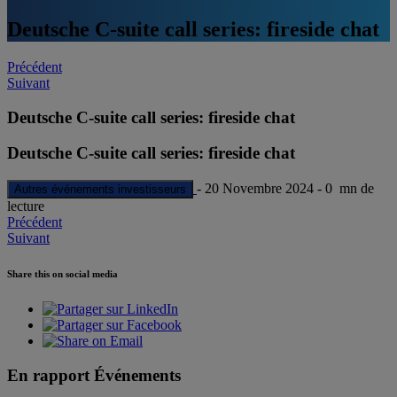
Deutsche C-suite call series: fireside chat
Post
Précédent
Suivant
navigation
Deutsche C-suite call series: fireside chat
Deutsche C-suite call series: fireside chat
-
20 Novembre 2024
-
0 mn de
Autres événements investisseurs
lecture
Post
Précédent
Suivant
navigation
Share this on social media
En rapport Événements