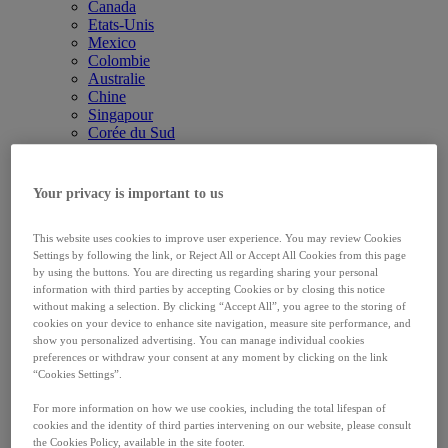
Canada
Etats-Unis
Mexico
Colombie
Australie
Chine
Singapour
Corée du Sud
Japon
Belgique
Ukraine
Your privacy is important to us
Royaume-Uni & Irlande
Allemagne
France
This website uses cookies to improve user experience. You may review Cookies
Settings by following the link, or Reject All or Accept All Cookies from this page
Pays scandinaves
by using the buttons. You are directing us regarding sharing your personal
Grèce
information with third parties by accepting Cookies or by closing this notice
Italie
without making a selection. By clicking “Accept All”, you agree to the storing of
Pays-Bas
cookies on your device to enhance site navigation, measure site performance, and
Espagne
show you personalized advertising. You can manage individual cookies
Pologne
preferences or withdraw your consent at any moment by clicking on the link
Russie
“Cookies Settings”.
République Tchèque
Roumanie
For more information on how we use cookies, including the total lifespan of
Hongrie
cookies and the identity of third parties intervening on our website, please consult
Slovaquie
the Cookies Policy, available in the site footer.