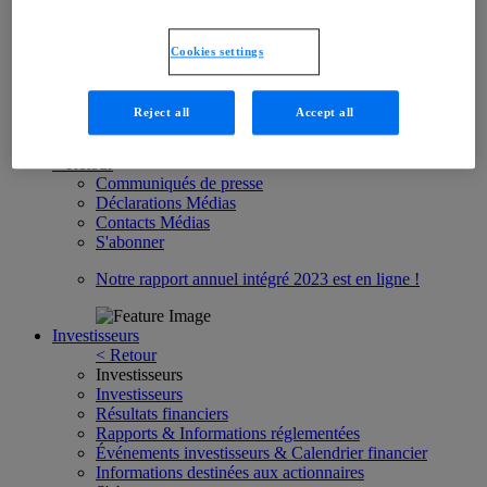
Suisse
Autriche
EAU et Golfe
Cookies settings
Arabie Saoudite
Accueil
Reject all
Accept all
Médias
< Retour
Communiqués de presse
Déclarations Médias
Contacts Médias
S'abonner
Notre rapport annuel intégré 2023 est en ligne !
Investisseurs
< Retour
Investisseurs
Investisseurs
Résultats financiers
Rapports & Informations réglementées
Événements investisseurs & Calendrier financier
Informations destinées aux actionnaires