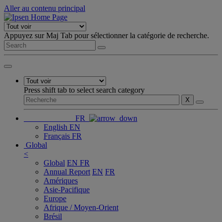
Aller au contenu principal
Appuyez sur Maj Tab pour sélectionner la catégorie de recherche.
Press shift tab to select search category
X
FR
English
EN
Français
FR
Global
<
Global
EN
FR
Annual Report
EN
FR
Amériques
Asie-Pacifique
Europe
Afrique / Moyen-Orient
Brésil