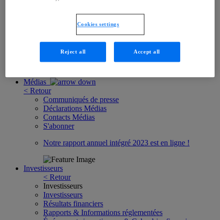
Hongrie
Slovaquie
Suisse
Cookies settings
Autriche
EAU et Golfe
Arabie Saoudite
Reject all
Accept all
Accueil
Médias
< Retour
Communiqués de presse
Déclarations Médias
Contacts Médias
S'abonner
Notre rapport annuel intégré 2023 est en ligne !
Investisseurs
< Retour
Investisseurs
Investisseurs
Résultats financiers
Rapports & Informations réglementées