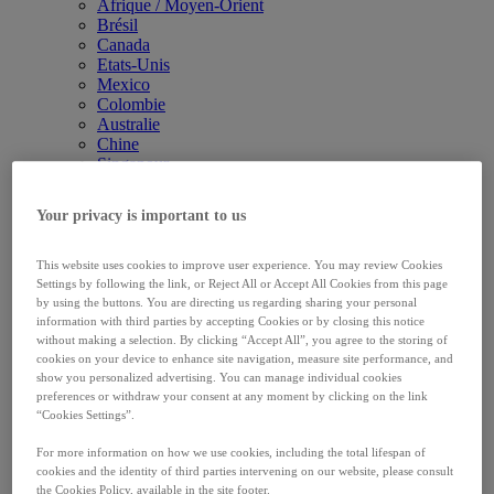
Afrique / Moyen-Orient
Brésil
Canada
Etats-Unis
Mexico
Colombie
Australie
Chine
Singapour
Corée du Sud
Japon
Your privacy is important to us
Belgique
Ukraine
Royaume-Uni & Irlande
This website uses cookies to improve user experience. You may review Cookies
Allemagne
Settings by following the link, or Reject All or Accept All Cookies from this page
France
by using the buttons. You are directing us regarding sharing your personal
Pays scandinaves
information with third parties by accepting Cookies or by closing this notice
Grèce
without making a selection. By clicking “Accept All”, you agree to the storing of
cookies on your device to enhance site navigation, measure site performance, and
Italie
show you personalized advertising. You can manage individual cookies
Pays-Bas
preferences or withdraw your consent at any moment by clicking on the link
Espagne
“Cookies Settings”.
Pologne
Russie
For more information on how we use cookies, including the total lifespan of
République Tchèque
cookies and the identity of third parties intervening on our website, please consult
Roumanie
the Cookies Policy, available in the site footer.