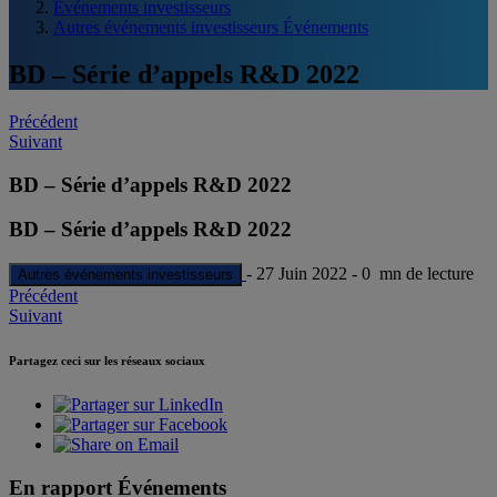
Événements investisseurs
Autres événements investisseurs Événements
BD – Série d’appels R&D 2022
Post
Précédent
Suivant
navigation
BD – Série d’appels R&D 2022
BD – Série d’appels R&D 2022
-
27 Juin 2022
-
0 mn de lecture
Autres événements investisseurs
Post
Précédent
Suivant
navigation
Partagez ceci sur les réseaux sociaux
En rapport Événements