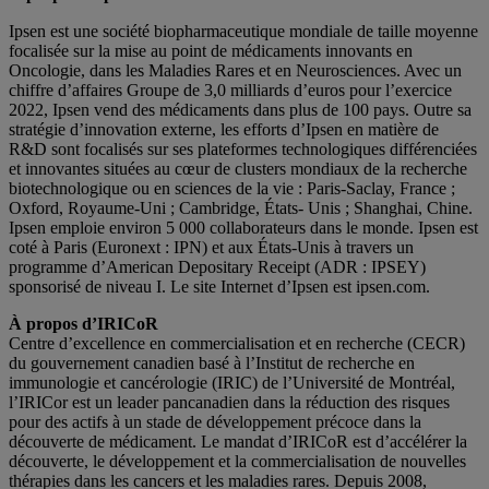
Ipsen est une société biopharmaceutique mondiale de taille moyenne
focalisée sur la mise au point de médicaments innovants en
Oncologie, dans les Maladies Rares et en Neurosciences. Avec un
chiffre d’affaires Groupe de 3,0 milliards d’euros pour l’exercice
2022, Ipsen vend des médicaments dans plus de 100 pays. Outre sa
stratégie d’innovation externe, les efforts d’Ipsen en matière de
R&D sont focalisés sur ses plateformes technologiques différenciées
et innovantes situées au cœur de clusters mondiaux de la recherche
biotechnologique ou en sciences de la vie : Paris-Saclay, France ;
Oxford, Royaume-Uni ; Cambridge, États- Unis ; Shanghai, Chine.
Ipsen emploie environ 5 000 collaborateurs dans le monde. Ipsen est
coté à Paris (Euronext : IPN) et aux États-Unis à travers un
programme d’American Depositary Receipt (ADR : IPSEY)
sponsorisé de niveau I. Le site Internet d’Ipsen est ipsen.com.
À propos d’IRICoR
Centre d’excellence en commercialisation et en recherche (CECR)
du gouvernement canadien basé à l’Institut de recherche en
immunologie et cancérologie (IRIC) de l’Université de Montréal,
l’IRICor est un leader pancanadien dans la réduction des risques
pour des actifs à un stade de développement précoce dans la
découverte de médicament. Le mandat d’IRICoR est d’accélérer la
découverte, le développement et la commercialisation de nouvelles
thérapies dans les cancers et les maladies rares. Depuis 2008,