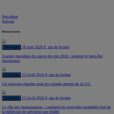
Post
Précédent
Suivant
navigation
Related stories
18 Juin 2026
9 mn de lecture
Oncologie
Journée mondiale du cancer du rein 2026 : soutenir le bien-être
émotionnel
22 Avril 2026
9 mn de lecture
Oncologie
Un nouveau chapitre pour les enfants atteints de pLGG
13 Avril 2026
9 mn de lecture
Oncologie
Le rôle des biomarqueurs : comment les nouvelles modalités font de
la médecine de précision une réalité