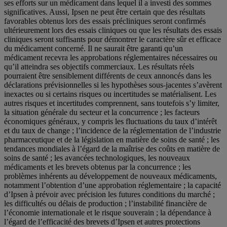
ses efforts sur un médicament dans lequel il a investi des sommes
significatives. Aussi, Ipsen ne peut être certain que des résultats
favorables obtenus lors des essais précliniques seront confirmés
ultérieurement lors des essais cliniques ou que les résultats des essais
cliniques seront suffisants pour démontrer le caractère sûr et efficace
du médicament concerné. Il ne saurait être garanti qu’un
médicament recevra les approbations réglementaires nécessaires ou
qu’il atteindra ses objectifs commerciaux. Les résultats réels
pourraient être sensiblement différents de ceux annoncés dans les
déclarations prévisionnelles si les hypothèses sous-jacentes s’avèrent
inexactes ou si certains risques ou incertitudes se matérialisent. Les
autres risques et incertitudes comprennent, sans toutefois s’y limiter,
la situation générale du secteur et la concurrence ; les facteurs
économiques généraux, y compris les fluctuations du taux d’intérêt
et du taux de change ; l’incidence de la réglementation de l’industrie
pharmaceutique et de la législation en matière de soins de santé ; les
tendances mondiales à l’égard de la maîtrise des coûts en matière de
soins de santé ; les avancées technologiques, les nouveaux
médicaments et les brevets obtenus par la concurrence ; les
problèmes inhérents au développement de nouveaux médicaments,
notamment l’obtention d’une approbation réglementaire ; la capacité
d’Ipsen à prévoir avec précision les futures conditions du marché ;
les difficultés ou délais de production ; l’instabilité financière de
l’économie internationale et le risque souverain ; la dépendance à
l’égard de l’efficacité des brevets d’Ipsen et autres protections