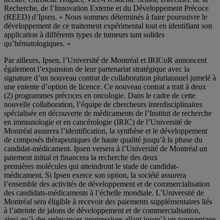
Recherche, de l’Innovation Externe et du Développement Précoce
(REED) d’Ipsen. « Nous sommes déterminés à faire poursuivre le
développement de ce traitement expérimental tout en identifiant son
application à différents types de tumeurs tant solides
qu’hématologiques. »
Par ailleurs, Ipsen, l’Université de Montréal et IRICoR annoncent
également l’expansion de leur partenariat stratégique avec la
signature d’un nouveau contrat de collaboration pluriannuel jumelé à
une entente d’option de licence. Ce nouveau contrat a trait à deux
(2) programmes précoces en oncologie. Dans le cadre de cette
nouvelle collaboration, l’équipe de chercheurs interdisciplinaires
spécialisée en découverte de médicaments de l’Institut de recherche
en immunologie et en cancérologie (IRIC) de l’Université de
Montréal assurera l’identification, la synthèse et le développement
de composés thérapeutiques de haute qualité jusqu’à la phase du
candidat-médicament. Ipsen versera à l’Université de Montréal un
paiement initial et financera la recherche des deux
premières molécules qui atteindront le stade de candidat-
médicament. Si Ipsen exerce son option, la société assurera
l’ensemble des activités de développement et de commercialisation
des candidats-médicaments à l’échelle mondiale. L’Université de
Montréal sera éligible à recevoir des paiements supplémentaires liés
à l’atteinte de jalons de développement et de commercialisation,
ainsi qu’à des redevances progressives allant jusqu’à un pourcentage