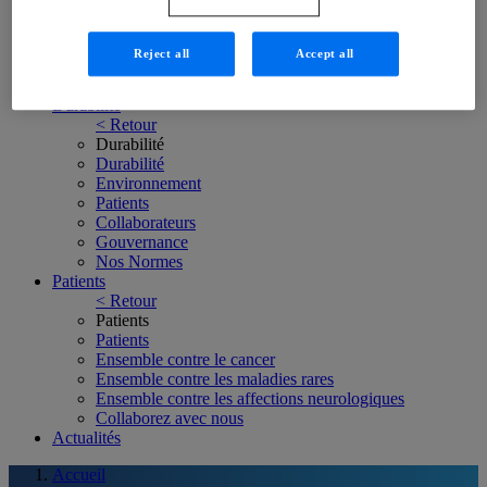
< Retour
Essais cliniques
Résumés vulgarisés
Reject all
Accept all
Trouver un essai clinique
Portefeuille de Produits R&D
Durabilité
< Retour
Durabilité
Durabilité
Environnement
Patients
Collaborateurs
Gouvernance
Nos Normes
Patients
< Retour
Patients
Patients
Ensemble contre le cancer
Ensemble contre les maladies rares
Ensemble contre les affections neurologiques
Collaborez avec nous
Actualités
Accueil