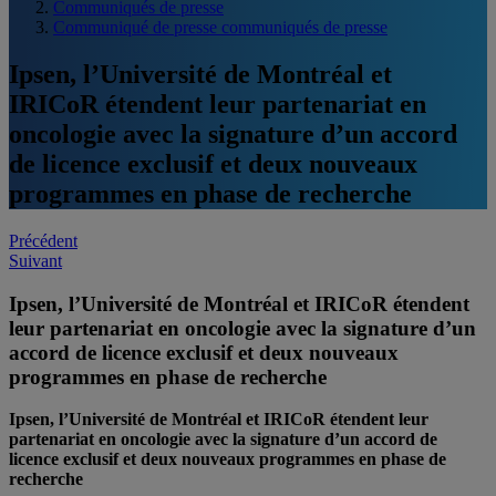
Communiqués de presse
Communiqué de presse communiqués de presse
Ipsen, l’Université de Montréal et
IRICoR étendent leur partenariat en
oncologie avec la signature d’un accord
de licence exclusif et deux nouveaux
programmes en phase de recherche
Post
Précédent
Suivant
navigation
Ipsen, l’Université de Montréal et IRICoR étendent
leur partenariat en oncologie avec la signature d’un
accord de licence exclusif et deux nouveaux
programmes en phase de recherche
Ipsen, l’Université de Montréal et IRICoR étendent leur
partenariat
en oncologie
avec la signature d’un accord de
licence exclusif et deux nouveaux programmes en phase de
recherche