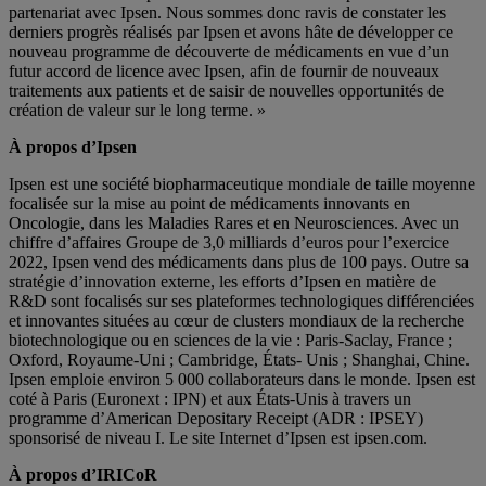
partenariat avec Ipsen. Nous sommes donc ravis de constater les
derniers progrès réalisés par Ipsen et avons hâte de développer ce
nouveau programme de découverte de médicaments en vue d’un
futur accord de licence avec Ipsen, afin de fournir de nouveaux
traitements aux patients et de saisir de nouvelles opportunités de
création de valeur sur le long terme. »
À propos d’Ipsen
Ipsen est une société biopharmaceutique mondiale de taille moyenne
focalisée sur la mise au point de médicaments innovants en
Oncologie, dans les Maladies Rares et en Neurosciences. Avec un
chiffre d’affaires Groupe de 3,0 milliards d’euros pour l’exercice
2022, Ipsen vend des médicaments dans plus de 100 pays. Outre sa
stratégie d’innovation externe, les efforts d’Ipsen en matière de
R&D sont focalisés sur ses plateformes technologiques différenciées
et innovantes situées au cœur de clusters mondiaux de la recherche
biotechnologique ou en sciences de la vie : Paris-Saclay, France ;
Oxford, Royaume-Uni ; Cambridge, États- Unis ; Shanghai, Chine.
Ipsen emploie environ 5 000 collaborateurs dans le monde. Ipsen est
coté à Paris (Euronext : IPN) et aux États-Unis à travers un
programme d’American Depositary Receipt (ADR : IPSEY)
sponsorisé de niveau I. Le site Internet d’Ipsen est ipsen.com.
À propos d’IRICoR