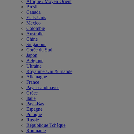
Afrique / Moyen-Orient
Brésil
Canada
Etats-Unis
Mexico
Colombie
Australie
Chine
Singapour
Corée du Sud
Japon
Belgique
Ukraine
Royaume-Uni & Irlande
Allemagne
France
Pays scandinaves
Grèce
Italie
Pays-Bas
Espagne
Pologne
Russie
République Tchèque
Roumanie