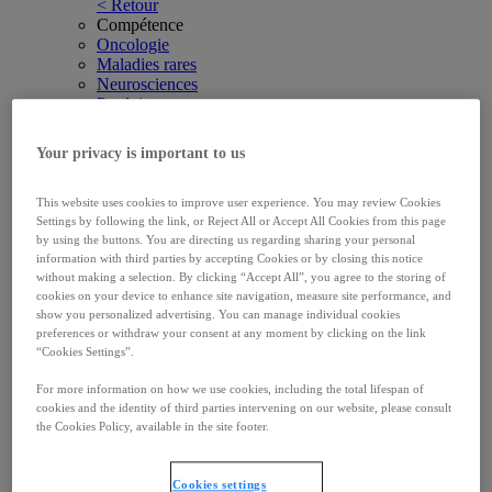
< Retour
Compétence
Oncologie
Maladies rares
Neurosciences
Produits
Science
< Retour
Your privacy is important to us
Science
Science
This website uses cookies to improve user experience. You may review Cookies
< Retour
Settings by following the link, or Reject All or Accept All Cookies from this page
Science
by using the buttons. You are directing us regarding sharing your personal
information with third parties by accepting Cookies or by closing this notice
Oncologie
without making a selection. By clicking “Accept All”, you agree to the storing of
Maladies rares
cookies on your device to enhance site navigation, measure site performance, and
Neurosciences
show you personalized advertising. You can manage individual cookies
Profils
preferences or withdraw your consent at any moment by clicking on the link
“Cookies Settings”.
Partenariat
< Retour
For more information on how we use cookies, including the total lifespan of
Partenariat
cookies and the identity of third parties intervening on our website, please consult
Focus thérapeutique
the Cookies Policy, available in the site footer.
Découvrir l’équipe
Essais cliniques
Cookies settings