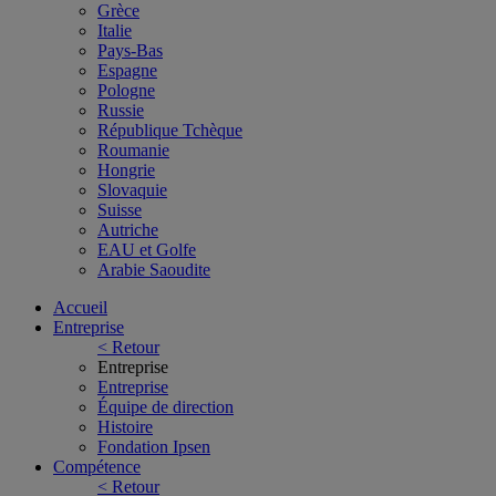
Grèce
Italie
Pays-Bas
Espagne
Pologne
Russie
République Tchèque
Roumanie
Hongrie
Slovaquie
Suisse
Autriche
EAU et Golfe
Arabie Saoudite
Accueil
Entreprise
< Retour
Entreprise
Entreprise
Équipe de direction
Histoire
Fondation Ipsen
Compétence
< Retour