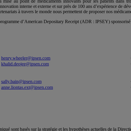
mise au point de médicaments innovants pour les patients dans trois
innovation interne et externe et sur près de 100 ans d’expérience de d
tenariats à travers le monde nous permettent de proposer nos médicame
 un programme d’American Depositary Receipt (ADR : IPSEY) sponsorisé 
henry.wheeler@ipsen.com
khalid.deojee@ipsen.com
sally.bain@ipsen.com
anne.liontas.ext@ipsen.com
qué sont basés sur la stratégie et les hypothèses actuelles de la Directi