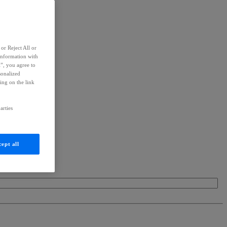
or Reject All or
information with
l”, you agree to
sonalized
ing on the link
arties
ept all