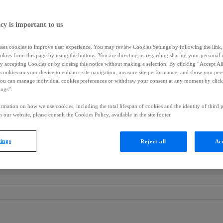
cy is important to us
uses cookies to improve user experience. You may review Cookies Settings by following the link, 
okies from this page by using the buttons. You are directing us regarding sharing your personal 
 by accepting Cookies or by closing this notice without making a selection. By clicking “Accept Al
f cookies on your device to enhance site navigation, measure site performance, and show you per
You can manage individual cookies preferences or withdraw your consent at any moment by click
ings”.
rmation on how we use cookies, including the total lifespan of cookies and the identity of third p
 our website, please consult the Cookies Policy, available in the site footer.
tings
Reject all
Acc