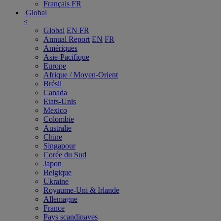
Français
FR
Global
<
Global
EN
FR
Annual Report
EN
FR
Amériques
Asie-Pacifique
Europe
Afrique / Moyen-Orient
Brésil
Canada
Etats-Unis
Mexico
Colombie
Australie
Chine
Singapour
Corée du Sud
Japon
Belgique
Ukraine
Royaume-Uni & Irlande
Allemagne
France
Pays scandinaves