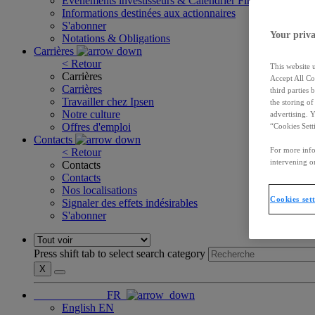
Événements investisseurs & Calendrier Financier
Informations destinées aux actionnaires
S'abonner
Your priva
Notations & Obligations
Carrières
< Retour
This website 
Carrières
Accept All Co
Carrières
third parties
Travailler chez Ipsen
the storing o
Notre culture
advertising. 
Offres d'emploi
“Cookies Sett
Contacts
For more info
< Retour
intervening on
Contacts
Contacts
Nos localisations
Cookies set
Signaler des effets indésirables
S'abonner
Press shift tab to select search category
X
FR
English
EN