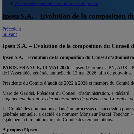
Assemblée générale communiqués de presse
Ipsen S.A. – Evolution de la composition d
Post
Précédent
Suivant
navigation
Ipsen S.A. – Evolution de la composition du Conseil 
Ipsen S.A. – Evolution de la composition du Conseil d’administra
PARIS, FRANCE, 13 MAI 2026
– Ipsen (Euronext: IPN; ADR: IPS
de l’Assemblée générale annuelle du 13 mai 2026, afin de pouvoir se co
Présidente du Comité d’audit de 2022 à 2026 et membre du Comité des
Marc de Garidel, Président du Conseil d’administration, a déclaré :
engagement durant ses dernières années de présence au Conseil et pou
Le Comité des nominations a lancé un processus de succession pour so
générale annuelle, a décidé de nommer Monsieur Pascal Touchon – a
également à titre intérimaire, du Comité des rémunérations.
A propos d’Ipsen