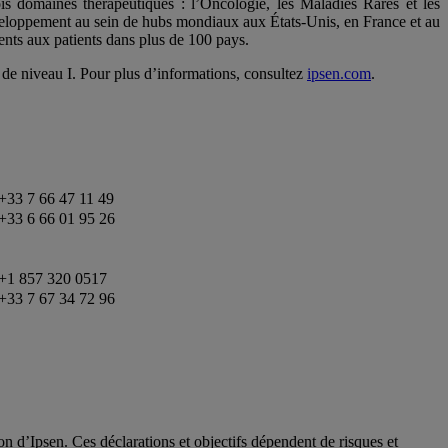
 domaines thérapeutiques : l’Oncologie, les Maladies Rares et les
éveloppement au sein de hubs mondiaux aux États-Unis, en France et au
nts aux patients dans plus de 100 pays.
de niveau I. Pour plus d’informations, consultez
ipsen.com
.
+33 7 66 47 11 49
+33 6 66 01 95 26
+1 857 320 0517
+33 7 67 34 72 96
on d’Ipsen. Ces déclarations et objectifs dépendent de risques et