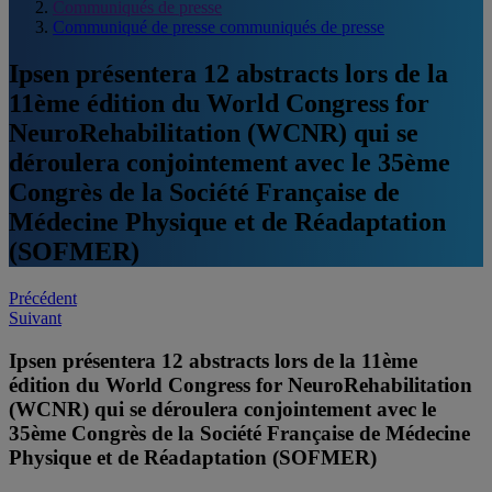
Communiqués de presse
Communiqué de presse communiqués de presse
Ipsen présentera 12 abstracts lors de la
11ème édition du World Congress for
NeuroRehabilitation (WCNR) qui se
déroulera conjointement avec le 35ème
Congrès de la Société Française de
Médecine Physique et de Réadaptation
(SOFMER)
Post
Précédent
Suivant
navigation
Ipsen présentera 12 abstracts lors de la 11ème
édition du World Congress for NeuroRehabilitation
(WCNR) qui se déroulera conjointement avec le
35ème Congrès de la Société Française de Médecine
Physique et de Réadaptation (SOFMER)