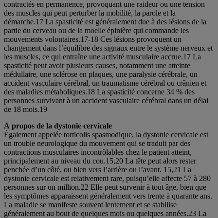
contractés en permanence, provoquant une raideur ou une tension
des muscles qui peut perturber la mobilité, la parole et la
démarche.17 La spasticité est généralement due à des lésions de la
partie du cerveau ou de la moelle épinière qui commande les
mouvements volontaires.17-18 Ces lésions provoquent un
changement dans l’équilibre des signaux entre le système nerveux et
les muscles, ce qui entraîne une activité musculaire accrue.17 La
spasticité peut avoir plusieurs causes, notamment une atteinte
médullaire, une sclérose en plaques, une paralysie cérébrale, un
accident vasculaire cérébral, un traumatisme cérébral ou crânien et
des maladies métaboliques.18 La spasticité concerne 34 % des
personnes survivant à un accident vasculaire cérébral dans un délai
de 18 mois.19
À propos de la dystonie cervicale
Également appelée torticolis spasmodique, la dystonie cervicale est
un trouble neurologique du mouvement qui se traduit par des
contractions musculaires incontrôlables chez le patient atteint,
principalement au niveau du cou.15,20 La tête peut alors rester
penchée d’un côté, ou bien vers l’arrière ou l’avant. 15,21 La
dystonie cervicale est relativement rare, puisqu’elle affecte 57 à 280
personnes sur un million.22 Elle peut survenir à tout âge, bien que
les symptômes apparaissent généralement vers trente à quarante ans.
La maladie se manifeste souvent lentement et se stabilise
généralement au bout de quelques mois ou quelques années.23 La