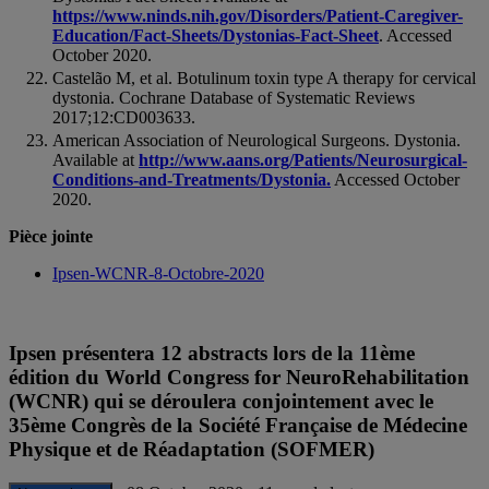
https://www.ninds.nih.gov/Disorders/Patient-Caregiver-
Education/Fact-Sheets/Dystonias-Fact-Sheet
. Accessed
October 2020.
Castelão M, et al. Botulinum toxin type A therapy for cervical
dystonia. Cochrane Database of Systematic Reviews
2017;12:CD003633.
American Association of Neurological Surgeons. Dystonia.
Available at
http://www.aans.org/Patients/Neurosurgical-
Conditions-and-Treatments/Dystonia.
Accessed October
2020.
Pièce jointe
Ipsen-WCNR-8-Octobre-2020
Ipsen présentera 12 abstracts lors de la 11ème
édition du World Congress for NeuroRehabilitation
(WCNR) qui se déroulera conjointement avec le
35ème Congrès de la Société Française de Médecine
Physique et de Réadaptation (SOFMER)