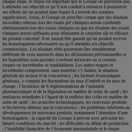
chaque étape, le risque est important que le Groupe ne parvienne pas
à atteindre ses objectifs et qu’il soit conduit à renoncer à poursuivre
ses efforts sur un produit dans lequel il a investi des sommes
significatives. Aussi, le Groupe ne peut être certain que des résultats
favorables obtenus lors des essais pré cliniques seront confirmés
ultérieurement lors des essais cliniques ou que les résultats des essais
cliniques seront suffisants pour démontrer le caractère sûr et efficace
du produit concerné. Il ne saurait être garanti qu’un produit recevra
les homologations nécessaires ou qu’il atteindra ses objectifs
commerciaux. Les résultats réels pourraient être sensiblement
différents de ceux annoncés dans les déclarations prévisionnelles si
les hypothèses sous-jacentes s’avèrent inexactes ou si certains
risques ou incertitudes se matérialisent. Les autres risques et
incertitudes comprennent, sans toutefois s’y limiter, la situation
générale du secteur et la concurrence ; les facteurs économiques
généraux, y compris les fluctuations du taux d’intérêt et du taux de
change ; l’incidence de 6 réglementations de l’industrie
pharmaceutique et de la législation en matière de soins de santé ; les
tendances mondiales à l’égard de la maîtrise des coûts en matière de
soins de santé ; les avancées technologiques, les nouveaux produits
et les brevets obtenus par la concurrence ; les problèmes inhérents au
développement de nouveaux produits, notamment l’obtention d’une
homologation ; la capacité du Groupe à prévoir avec précision les
futures conditions du marché ; les difficultés ou délais de production
; l’instabilité financière de l’économie internationale et le risque