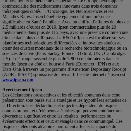
l’innovation et la médecine de spécialité. Le Groupe développe et
commercialise des médicaments innovants dans trois domaines
thérapeutiques ciblés – l’Oncologie, les Neurosciences et les
Maladies Rares. Ipsen bénéficie également d’une présence
significative en Santé Familiale. Avec un chiffre d’affaires de plus de
2,5 milliards d’euros en 2019, Ipsen commercialise plus de 20
médicaments dans plus de 115 pays, avec une présence commerciale
directe dans plus de 30 pays. La R&D d’Ipsen est focalisée sur ses
plateformes technologiques différenciées et innovantes situées au
cœur des clusters mondiaux de la recherche biotechnologique ou en
sciences de la vie (Paris-Saclay, France ; Oxford, UK ; Cambridge,
US). Le Groupe rassemble plus de 5 800 collaborateurs dans le
monde. Ipsen est côté en bourse à Paris (Euronext : IPN) et aux
États-Unis à travers un programme d’American Depositary Receipt
(ADR : IPSEY) sponsorisé de niveau I. Le site Internet d’Ipsen est
www.ipsen.com
.
Avertissement Ipsen
Les déclarations prospectives et les objectifs contenus dans cette
présentation sont basés sur la stratégie et les hypothèses actuelles de
la Direction. Ces déclarations et objectifs dépendent de risques
connus ou non, et d’éléments aléatoires qui peuvent entraîner une
divergence significative entre les résultats, performances ou
événements effectifs et ceux envisagés dans ce communiqué. Ces
risques et éléments aléatoires pourraient affecter la capacité du