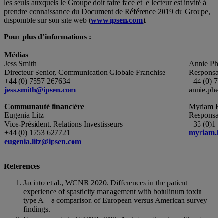
les seuls auxquels le Groupe doit faire face et le lecteur est invité à
prendre connaissance du Document de Référence 2019 du Groupe,
disponible sur son site web (
www.ipsen.com
).
Pour plus d’informations :
Médias
Jess Smith
Annie Ph
Directeur Senior, Communication Globale Franchise
Responsa
+44 (0) 7557 267634
+44 (0) 
jess.smith@ipsen.com
annie.ph
Communauté financière
Myriam K
Eugenia Litz
Responsab
Vice-Président, Relations Investisseurs
+33 (0)1
+44 (0) 1753 627721
myriam.
eugenia.litz@ipsen.com
Références
Jacinto et al., WCNR 2020. Differences in the patient
experience of spasticity management with botulinum toxin
type A – a comparison of European versus American survey
findings.