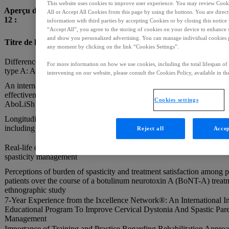
This website uses cookies to improve user experience. You may review Cookie
Aperçu des présentations Ipsen lors du Congrès WCNR 2020
1-
All or Accept All Cookies from this page by using the buttons. You are direc
12
:
information with third parties by accepting Cookies or by closing this notice
“Accept All”, you agree to the storing of cookies on your device to enhance 
and show you personalized advertising. You can manage individual cookies 
Titre de l’abstract
any moment by clicking on the link “Cookies Settings”.
Differences in the patient experience of spasticity management with 
For more information on how we use cookies, including the total lifespan of c
type A: A comparison of European versus American survey findings
intervening on our website, please consult the Cookies Policy, available in the 
An international, multicentre, observational, longitudinal study to asse
effectiveness of abobotulinumtoxinA injections for adult lower limb sp
Cookies settings
AboLiSh study
Longitudinal goal attainment with integrated upper limb spasticity m
including botulinum toxin A: Primary results from the ULIS-III study
Reject all
Accep
Real-life data on the time to retreatment with botulinum toxin A in up
spasticity management
Perceptions of burden of spasticity and treatment satisfaction among p
patients over the course of a botulinum neurotoxin A (BoNT-A) treat
ethnographic study
7-Year Experience from the Ixcellence Network®: An International I
Educational Program To Improve Cervical Dystonia And Spastic Pare
Management
Importance of Training and Practice Regarding Rehabilitation Approa