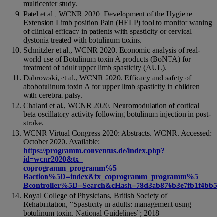
multicenter study.
Patel et al., WCNR 2020. Development of the Hygiene
Extension Limb position Pain (HELP) tool to monitor waning
of clinical efficacy in patients with spasticity or cervical
dystonia treated with botulinum toxins.
Schnitzler et al., WCNR 2020. Economic analysis of real-
world use of Botulinum toxin A products (BoNTA) for
treatment of adult upper limb spasticity (AUL).
Dabrowski, et al., WCNR 2020. Efficacy and safety of
abobotulinum toxin A for upper limb spasticity in children
with cerebral palsy.
Chalard et al., WCNR 2020. Neuromodulation of cortical
beta oscillatory activity following botulinum injection in post-
stroke.
WCNR Virtual Congress 2020: Abstracts. WCNR. Accessed:
October 2020. Available:
https://programm.conventus.de/index.php?
id=wcnr2020&tx_
coprogramm_programm%5
Baction%5D=index&tx_coprogramm_programm%5
Bcontroller%5D=Search&cHash=78d3ab876b3e7fb1f4bb5
Royal College of Physicians, British Society of
Rehabilitation, “Spasticity in adults: management using
botulinum toxin. National Guidelines”; 2018