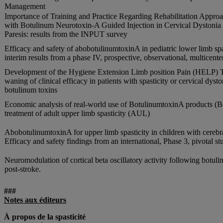
Management
Importance of Training and Practice Regarding Rehabilitation Approa
with Botulinum Neurotoxin-A Guided Injection in Cervical Dystonia
Paresis: results from the INPUT survey
Efficacy and safety of abobotulinumtoxinA in pediatric lower limb spa
interim results from a phase IV, prospective, observational, multicente
Development of the Hygiene Extension Limb position Pain (HELP) T
waning of clinical efficacy in patients with spasticity or cervical dysto
botulinum toxins
Economic analysis of real-world use of BotulinumtoxinA products (
treatment of adult upper limb spasticity (AUL)
AbobotulinumtoxinA for upper limb spasticity in children with cerebra
Efficacy and safety findings from an international, Phase 3, pivotal st
Neuromodulation of cortical beta oscillatory activity following botuli
post-stroke.
###
Notes aux éditeurs
À propos de la spasticité