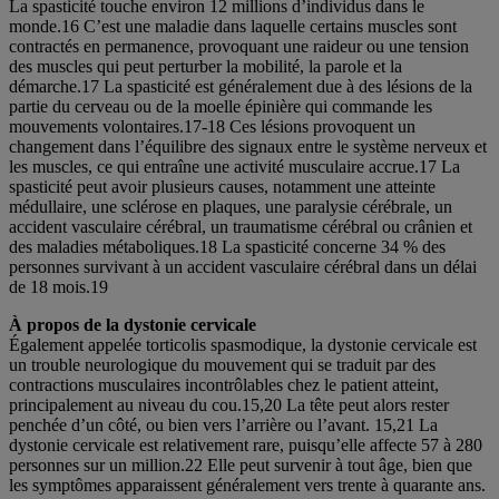
La spasticité touche environ 12 millions d’individus dans le
monde.16 C’est une maladie dans laquelle certains muscles sont
contractés en permanence, provoquant une raideur ou une tension
des muscles qui peut perturber la mobilité, la parole et la
démarche.17 La spasticité est généralement due à des lésions de la
partie du cerveau ou de la moelle épinière qui commande les
mouvements volontaires.17-18 Ces lésions provoquent un
changement dans l’équilibre des signaux entre le système nerveux et
les muscles, ce qui entraîne une activité musculaire accrue.17 La
spasticité peut avoir plusieurs causes, notamment une atteinte
médullaire, une sclérose en plaques, une paralysie cérébrale, un
accident vasculaire cérébral, un traumatisme cérébral ou crânien et
des maladies métaboliques.18 La spasticité concerne 34 % des
personnes survivant à un accident vasculaire cérébral dans un délai
de 18 mois.19
À propos de la dystonie cervicale
Également appelée torticolis spasmodique, la dystonie cervicale est
un trouble neurologique du mouvement qui se traduit par des
contractions musculaires incontrôlables chez le patient atteint,
principalement au niveau du cou.15,20 La tête peut alors rester
penchée d’un côté, ou bien vers l’arrière ou l’avant. 15,21 La
dystonie cervicale est relativement rare, puisqu’elle affecte 57 à 280
personnes sur un million.22 Elle peut survenir à tout âge, bien que
les symptômes apparaissent généralement vers trente à quarante ans.