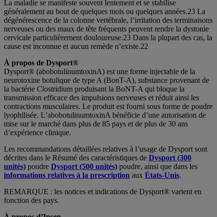
La maladie se manifeste souvent lentement et se stabilise
généralement au bout de quelques mois ou quelques années.23 La
dégénérescence de la colonne vertébrale, l’irritation des terminaisons
nerveuses ou des maux de tête fréquents peuvent rendre la dystonie
cervicale particulièrement douloureuse.23 Dans la plupart des cas, la
cause est inconnue et aucun remède n’existe.22
À propos de Dysport
®
Dysport® (abobotulinumtoxinA) est une forme injectable de la
neurotoxine botulique de type A (BonT-A), substance provenant de
la bactérie Clostridium produisant la BoNT-A qui bloque la
transmission efficace des impulsions nerveuses et réduit ainsi les
contractions musculaires. Le produit est fourni sous forme de poudre
lyophilisée. L’abobotulinumtoxinA bénéficie d’une autorisation de
mise sur le marché dans plus de 85 pays et de plus de 30 ans
d’expérience clinique.
Les recommandations détaillées relatives à l’usage de Dysport sont
décrites dans le Résumé des caractéristiques de
Dysport (300
unités)
poudre
Dysport (500 unités)
poudre, ainsi que dans les
informations relatives à la prescription
aux
États-Unis
.
REMARQUE : les notices et indications de Dysport® varient en
fonction des pays.
À propos d’Ipsen