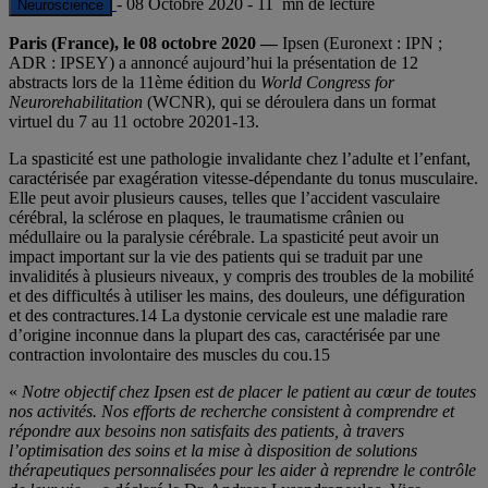
-
08 Octobre 2020
-
11 mn de lecture
Neuroscience
Paris (France), le 08 octobre 2020 —
Ipsen (Euronext : IPN ;
ADR : IPSEY) a annoncé aujourd’hui la présentation de 12
abstracts lors de la 11ème édition du
World Congress for
Neurorehabilitation
(WCNR), qui se déroulera dans un format
virtuel du 7 au 11 octobre 20201-13.
La spasticité est une pathologie invalidante chez l’adulte et l’enfant,
caractérisée par exagération vitesse-dépendante du tonus musculaire.
Elle peut avoir plusieurs causes, telles que l’accident vasculaire
cérébral, la sclérose en plaques, le traumatisme crânien ou
médullaire ou la paralysie cérébrale. La spasticité peut avoir un
impact important sur la vie des patients qui se traduit par une
invalidités à plusieurs niveaux, y compris des troubles de la mobilité
et des difficultés à utiliser les mains, des douleurs, une défiguration
et des contractures.14 La dystonie cervicale est une maladie rare
d’origine inconnue dans la plupart des cas, caractérisée par une
contraction involontaire des muscles du cou.15
«
Notre objectif chez Ipsen est de placer le patient au cœur de toutes
nos activités. Nos efforts de recherche consistent à comprendre et
répondre aux besoins non satisfaits des patients, à travers
l’optimisation des soins et la mise à disposition de solutions
thérapeutiques personnalisées pour les aider à reprendre le contrôle