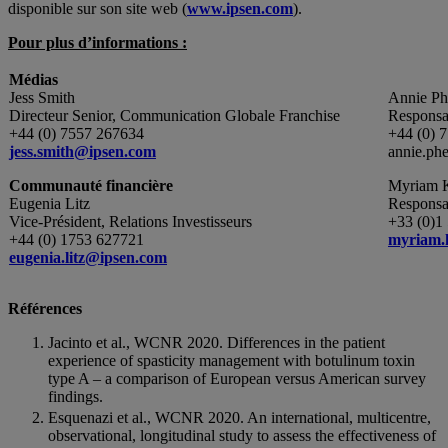
disponible sur son site web (
www.ipsen.com
).
Pour plus d’informations :
Médias
Jess Smith
Annie Ph
Directeur Senior, Communication Globale Franchise
Responsa
+44 (0) 7557 267634
+44 (0) 
jess.smith@ipsen.com
annie.ph
Communauté financière
Myriam K
Eugenia Litz
Responsab
Vice-Président, Relations Investisseurs
+33 (0)1
+44 (0) 1753 627721
myriam.
eugenia.litz@ipsen.com
Références
Jacinto et al., WCNR 2020. Differences in the patient
experience of spasticity management with botulinum toxin
type A – a comparison of European versus American survey
findings.
Esquenazi et al., WCNR 2020. An international, multicentre,
observational, longitudinal study to assess the effectiveness of