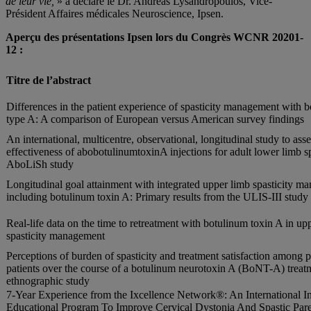
de leur vie,
» a déclaré le Dr. Andreas Lysandropoulos, Vice-
Président Affaires médicales Neuroscience, Ipsen.
Aperçu des présentations Ipsen lors du Congrès WCNR 2020
1-
12
:
Titre de l’abstract
Differences in the patient experience of spasticity management with 
type A: A comparison of European versus American survey findings
An international, multicentre, observational, longitudinal study to asse
effectiveness of abobotulinumtoxinA injections for adult lower limb sp
AboLiSh study
Longitudinal goal attainment with integrated upper limb spasticity m
including botulinum toxin A: Primary results from the ULIS-III study
Real-life data on the time to retreatment with botulinum toxin A in up
spasticity management
Perceptions of burden of spasticity and treatment satisfaction among p
patients over the course of a botulinum neurotoxin A (BoNT-A) treat
ethnographic study
7-Year Experience from the Ixcellence Network®: An International I
Educational Program To Improve Cervical Dystonia And Spastic Pare