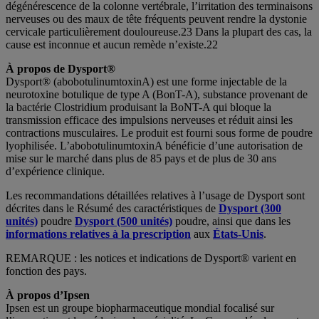
dégénérescence de la colonne vertébrale, l’irritation des terminaisons
nerveuses ou des maux de tête fréquents peuvent rendre la dystonie
cervicale particulièrement douloureuse.23 Dans la plupart des cas, la
cause est inconnue et aucun remède n’existe.22
À propos de Dysport
®
Dysport® (abobotulinumtoxinA) est une forme injectable de la
neurotoxine botulique de type A (BonT-A), substance provenant de
la bactérie Clostridium produisant la BoNT-A qui bloque la
transmission efficace des impulsions nerveuses et réduit ainsi les
contractions musculaires. Le produit est fourni sous forme de poudre
lyophilisée. L’abobotulinumtoxinA bénéficie d’une autorisation de
mise sur le marché dans plus de 85 pays et de plus de 30 ans
d’expérience clinique.
Les recommandations détaillées relatives à l’usage de Dysport sont
décrites dans le Résumé des caractéristiques de
Dysport (300
unités)
poudre
Dysport (500 unités)
poudre, ainsi que dans les
informations relatives à la prescription
aux
États-Unis
.
REMARQUE : les notices et indications de Dysport® varient en
fonction des pays.
À propos d’Ipsen
Ipsen est un groupe biopharmaceutique mondial focalisé sur