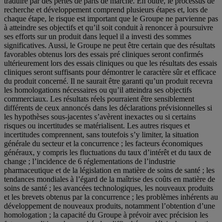
traduire par des pertes de parts de marché. En outre, le processus de
recherche et développement comprend plusieurs étapes et, lors de
chaque étape, le risque est important que le Groupe ne parvienne pas
à atteindre ses objectifs et qu’il soit conduit à renoncer à poursuivre
ses efforts sur un produit dans lequel il a investi des sommes
significatives. Aussi, le Groupe ne peut être certain que des résultats
favorables obtenus lors des essais pré cliniques seront confirmés
ultérieurement lors des essais cliniques ou que les résultats des essais
cliniques seront suffisants pour démontrer le caractère sûr et efficace
du produit concerné. Il ne saurait être garanti qu’un produit recevra
les homologations nécessaires ou qu’il atteindra ses objectifs
commerciaux. Les résultats réels pourraient être sensiblement
différents de ceux annoncés dans les déclarations prévisionnelles si
les hypothèses sous-jacentes s’avèrent inexactes ou si certains
risques ou incertitudes se matérialisent. Les autres risques et
incertitudes comprennent, sans toutefois s’y limiter, la situation
générale du secteur et la concurrence ; les facteurs économiques
généraux, y compris les fluctuations du taux d’intérêt et du taux de
change ; l’incidence de 6 réglementations de l’industrie
pharmaceutique et de la législation en matière de soins de santé ; les
tendances mondiales à l’égard de la maîtrise des coûts en matière de
soins de santé ; les avancées technologiques, les nouveaux produits
et les brevets obtenus par la concurrence ; les problèmes inhérents au
développement de nouveaux produits, notamment l’obtention d’une
homologation ; la capacité du Groupe à prévoir avec précision les