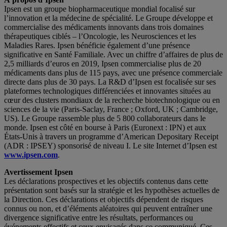
Ipsen est un groupe biopharmaceutique mondial focalisé sur
l’innovation et la médecine de spécialité. Le Groupe développe et
commercialise des médicaments innovants dans trois domaines
thérapeutiques ciblés – l’Oncologie, les Neurosciences et les
Maladies Rares. Ipsen bénéficie également d’une présence
significative en Santé Familiale. Avec un chiffre d’affaires de plus de
2,5 milliards d’euros en 2019, Ipsen commercialise plus de 20
médicaments dans plus de 115 pays, avec une présence commerciale
directe dans plus de 30 pays. La R&D d’Ipsen est focalisée sur ses
plateformes technologiques différenciées et innovantes situées au
cœur des clusters mondiaux de la recherche biotechnologique ou en
sciences de la vie (Paris-Saclay, France ; Oxford, UK ; Cambridge,
US). Le Groupe rassemble plus de 5 800 collaborateurs dans le
monde. Ipsen est côté en bourse à Paris (Euronext : IPN) et aux
États-Unis à travers un programme d’American Depositary Receipt
(ADR : IPSEY) sponsorisé de niveau I. Le site Internet d’Ipsen est
www.ipsen.com
.
Avertissement Ipsen
Les déclarations prospectives et les objectifs contenus dans cette
présentation sont basés sur la stratégie et les hypothèses actuelles de
la Direction. Ces déclarations et objectifs dépendent de risques
connus ou non, et d’éléments aléatoires qui peuvent entraîner une
divergence significative entre les résultats, performances ou
événements effectifs et ceux envisagés dans ce communiqué. Ces