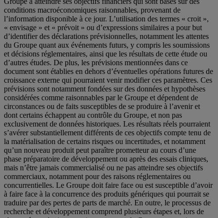
Groupe à atteindre ses objectifs financiers qui sont basés sur des
conditions macroéconomiques raisonnables, provenant de
l’information disponible à ce jour. L’utilisation des termes « croit »,
« envisage » et « prévoit » ou d’expressions similaires a pour but
d’identifier des déclarations prévisionnelles, notamment les attentes
du Groupe quant aux événements futurs, y compris les soumissions
et décisions réglementaires, ainsi que les résultats de cette étude ou
d’autres études. De plus, les prévisions mentionnées dans ce
document sont établies en dehors d’éventuelles opérations futures de
croissance externe qui pourraient venir modifier ces paramètres. Ces
prévisions sont notamment fondées sur des données et hypothèses
considérées comme raisonnables par le Groupe et dépendent de
circonstances ou de faits susceptibles de se produire à l’avenir et
dont certains échappent au contrôle du Groupe, et non pas
exclusivement de données historiques. Les résultats réels pourraient
s’avérer substantiellement différents de ces objectifs compte tenu de
la matérialisation de certains risques ou incertitudes, et notamment
qu’un nouveau produit peut paraître prometteur au cours d’une
phase préparatoire de développement ou après des essais cliniques,
mais n’être jamais commercialisé ou ne pas atteindre ses objectifs
commerciaux, notamment pour des raisons réglementaires ou
concurrentielles. Le Groupe doit faire face ou est susceptible d’avoir
à faire face à la concurrence des produits génériques qui pourrait se
traduire par des pertes de parts de marché. En outre, le processus de
recherche et développement comprend plusieurs étapes et, lors de