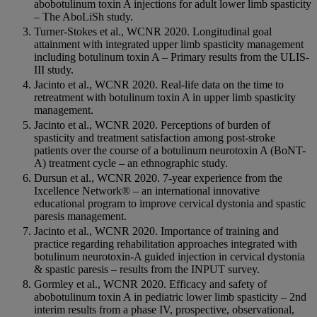
abobotulinum toxin A injections for adult lower limb spasticity
– The AboLiSh study.
Turner-Stokes et al., WCNR 2020. Longitudinal goal
attainment with integrated upper limb spasticity management
including botulinum toxin A – Primary results from the ULIS-
III study.
Jacinto et al., WCNR 2020. Real-life data on the time to
retreatment with botulinum toxin A in upper limb spasticity
management.
Jacinto et al., WCNR 2020. Perceptions of burden of
spasticity and treatment satisfaction among post-stroke
patients over the course of a botulinum neurotoxin A (BoNT-
A) treatment cycle – an ethnographic study.
Dursun et al., WCNR 2020. 7-year experience from the
Ixcellence Network® – an international innovative
educational program to improve cervical dystonia and spastic
paresis management.
Jacinto et al., WCNR 2020. Importance of training and
practice regarding rehabilitation approaches integrated with
botulinum neurotoxin-A guided injection in cervical dystonia
& spastic paresis – results from the INPUT survey.
Gormley et al., WCNR 2020. Efficacy and safety of
abobotulinum toxin A in pediatric lower limb spasticity – 2nd
interim results from a phase IV, prospective, observational,