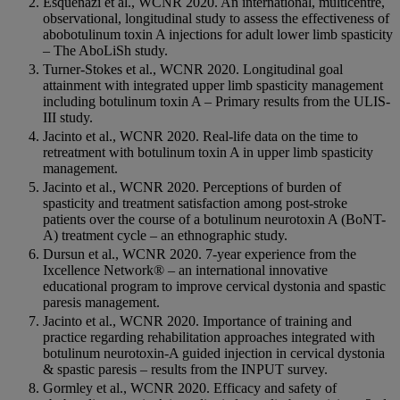
Esquenazi et al., WCNR 2020. An international, multicentre,
observational, longitudinal study to assess the effectiveness of
abobotulinum toxin A injections for adult lower limb spasticity
– The AboLiSh study.
Turner-Stokes et al., WCNR 2020. Longitudinal goal
attainment with integrated upper limb spasticity management
including botulinum toxin A – Primary results from the ULIS-
III study.
Jacinto et al., WCNR 2020. Real-life data on the time to
retreatment with botulinum toxin A in upper limb spasticity
management.
Jacinto et al., WCNR 2020. Perceptions of burden of
spasticity and treatment satisfaction among post-stroke
patients over the course of a botulinum neurotoxin A (BoNT-
A) treatment cycle – an ethnographic study.
Dursun et al., WCNR 2020. 7-year experience from the
Ixcellence Network® – an international innovative
educational program to improve cervical dystonia and spastic
paresis management.
Jacinto et al., WCNR 2020. Importance of training and
practice regarding rehabilitation approaches integrated with
botulinum neurotoxin-A guided injection in cervical dystonia
& spastic paresis – results from the INPUT survey.
Gormley et al., WCNR 2020. Efficacy and safety of