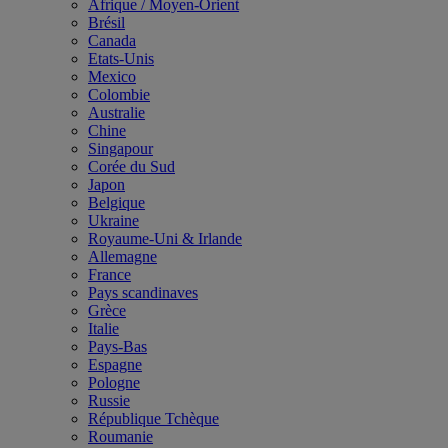
Afrique / Moyen-Orient
Brésil
Canada
Etats-Unis
Mexico
Colombie
Australie
Chine
Singapour
Corée du Sud
Japon
Belgique
Ukraine
Royaume-Uni & Irlande
Allemagne
France
Pays scandinaves
Grèce
Italie
Pays-Bas
Espagne
Pologne
Russie
République Tchèque
Roumanie