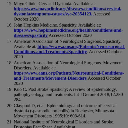
Mayo Clinic. Cervical Dystonia. Available at
https://www.mayoclinic.org/diseases-conditions/cervical-
dystonia/symptoms-causes/syc-20354123.
Accessed
October 2020.
John Hopkins Medicine. Spasticity. Available at:
https://www.hopkinsmedicine.org/health/conditions-and-
diseases/spasticity
Accessed October 2020
American Association of Neurological Surgeons. Spasticity.
Available at:
https://www.aans.org/Patients/Neurosurgical-
Conditions-and-Treatments/Spasticity
. Accessed October
2020
American Association of Neurological Surgeons. Movement
Disorders. Available at:
https://www.aans.org/Patients/Neurosurgical-Conditions-
and-Treatments/Movement-Disorders
.Accessed October
2020
Kuo C. Post-stroke Spasticity: A review of epidemiology,
pathophysiology, and treatments. Int J Gerontol 2018;12:280-
284.
Claypool D, et al. Epidemiology and outcome of cervical
dystonia (spasmodic torticollis) in Rochester, Minnesota.
Movement Disorders 1995;10: 608-614.
National Institute of Neurological Disorders and Stroke.
Dystonias Fact Sheet. Available at