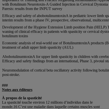
with Botulinum Neurotoxin-A Guided Injection in Cervical Dystonia
Paresis: results from the INPUT survey
Efficacy and safety of abobotulinumtoxinA in pediatric lower limb spa
interim results from a phase IV, prospective, observational, multicente
Development of the Hygiene Extension Limb position Pain (HELP) T
waning of clinical efficacy in patients with spasticity or cervical dysto
botulinum toxins
Economic analysis of real-world use of BotulinumtoxinA products (
treatment of adult upper limb spasticity (AUL)
AbobotulinumtoxinA for upper limb spasticity in children with cerebra
Efficacy and safety findings from an international, Phase 3, pivotal st
Neuromodulation of cortical beta oscillatory activity following botuli
post-stroke.
###
Notes aux éditeurs
À propos de la spasticité
La spasticité touche environ 12 millions d’individus dans le
monde.16 C’est une maladie dans laquelle certains muscles sont