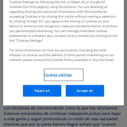
como Emilio Butragueño, director de Relaciones Institucionales
Cookies Settings by following the link, or Reject All or Accept All
del Real Madrid.
Cookies from this page by using the buttons. You are directing us
regarding sharing your personal information with third parties by
accepting Cookies or by closing this notice without making a selection.
En esta ocasión, siendo el mes de noviembre el mes de la
By clicking “Accept All”, you agree to the storing of cookies on your
sensibilización del cáncer de próstata, la Fundación Real Madrid
device to enhance site navigation, measure site performance, and show
promoverá que sus entrenadores varones se dejen crecer el
you personalized advertising. You can manage individual cookies
bigote durante 10 días para concienciar sobre la salud
preferences or withdraw your consent at any moment by clicking on the
masculina, un movimiento que ha crecido en los últimos años
link “Cookies Settings”.
especialmente entre los familiares de afectados por el cáncer
de próstata y que busca la concienciación y sensibilización de
For more information on how we use cookies, including the total
toda la sociedad hacia la prevención del tumor con mayor
lifespan of cookies and the identity of third parties intervening on our
prevalencia entre los hombres en España. A lo largo de la
website, please consult the Cookies Policy, available in the site footer.
temporada se producirán diferentes iniciativas en el mismo
sentido.
Cookies settings
Butragueño ha querido destacar “
la importancia de no dejar de ir
al médico y vencer al miedo
”, y en este sentido, Aurora Berra de
Reject all
Accept all
Unamuno ha destacado que “
es importante que pacientes y
resto de la sociedad conozcan y entiendan el cáncer de
próstata. Nuestro compromiso con ellos nos lleva a ayudarles
con iniciativas de concienciación como la que hoy renovamos.
Estamos encantados de continuar trabajando juntos para llegar
a más gente y seguir promoviendo un estilo de vida saludable
”,
mientras que por su parte Ramiro Negral señaló que “
cuando