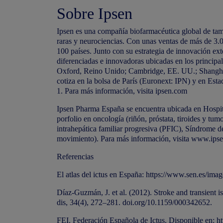
Sobre Ipsen
Ipsen es una compañía biofarmacéutica global de ta
raras y neurociencias. Con unas ventas de más de 3
100 países. Junto con su estrategia de innovación ext
diferenciadas e innovadoras ubicadas en los principal
Oxford, Reino Unido; Cambridge, EE. UU.; Shanghái
cotiza en la bolsa de París (Euronext: IPN) y en Est
1. Para más información, visita
ipsen.com
Ipsen Pharma España
se encuentra ubicada en Hospit
porfolio en oncología (riñón, próstata, tiroides y tu
intrahepática familiar progresiva (PFIC), Síndrome de
movimiento). Para más información, visita www.ips
Referencias
El atlas del ictus en España:
https://www.sen.es/ima
Díaz-Guzmán, J. et al. (2012). Stroke and transient
dis, 34(4), 272–281. doi.org/10.1159/000342652.
FEI. Federación Española de Ictus. Disponible en:
ht