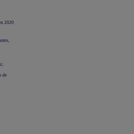
 en 2020
ntes,
tc.
o de