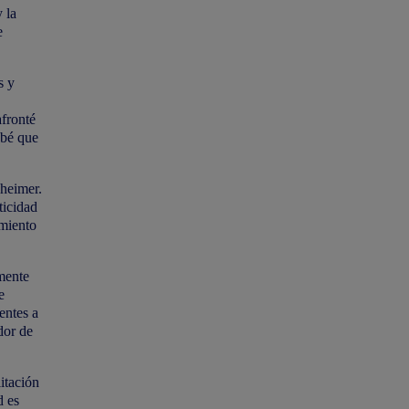
 la
e
s y
afronté
obé que
zheimer.
ticidad
amiento
lmente
e
entes a
dor de
itación
d es