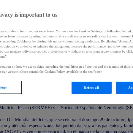
 familiares que han superado un ic
ivacy is important to us
para concienciar sobre esta secuela
uses cookies to improve user experience. You may review Cookies Settings by following the link, 
okies from this page by using the buttons. You are directing us regarding sharing your personal 
 by accepting Cookies or by closing this notice without making a selection. By clicking “Accept Al
f cookies on your device to enhance site navigation, measure site performance, and show you per
You can manage individual cookies preferences or withdraw your consent at any moment by click
ings”.
a y cómo han aprendido a vivir con espasticidad, en el marco de la cam
rmation on how we use cookies, including the total lifespan of cookies and the identity of third p
 our website, please consult the Cookies Policy, available in the site footer.
ntes de un accidente cerebrovascular experimentan espasticidad en el p
ncia de entre el 30 % y el 80 %, lo que convierte al ictus en la primera
tings
Reject all
Acc
ón Trace Cataluña, la Fundación freno al ictus y la Fundació Ictus y e
y Medicina Física (SERMEF) y la Sociedad Española de Neurología (SE
 el Día Mundial del Ictus, que se celebra el domingo 29 de octubre,
Ip
ón y atención especializada, ha querido dar voz a los pacientes y famil
lar (ACV) y viven con espasticidad, en el marco de la campaña
Espasti