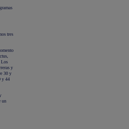
ogramas
mos tres
 momento
ctus,
. Los
rreras y
re 30 y
0 y 44
y
e un