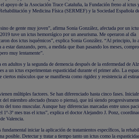
 el apoyo de la
Asociación Trace Cataluña
, la
Fundación freno al ictus
y
Rehabilitación y Medicina Física (
SERMEF
) y la Sociedad Española d
sino de gente muy joven”, afirma Sonia González, afectada por un ictu
e 2019 tuve un ictus hemorrágico por un aneurisma. Me operaron al día
aron dos ictus isquémicos”, explica Sonia González. “Al principio, lo 
ba a estar danzando, pero, a medida que iban pasando los meses, compr
 pero muy lentamente”.
da en adultos y la segunda de demencia después de la enfermedad de Al
es a un ictus experimentan espasticidad durante el primer año. La espas
 ciertos músculos que se manifiesta como rigidez y resistencia al estir
ervienen múltiples factores. Se han diferenciado hasta cinco fases. Inicia
z del miembro afectado (brazo o pierna), que irá siendo progresivament
ento del tono muscular. Aunque hay diferencias marcadas entre unos paci
el 1º-3º mes tras el ictus”, explica el doctor Alejandro J. Ponz, coordina
 de Valencia.
undamental iniciar la aplicación de tratamientos específicos, la rehabil
a posible. Detectar y tratar a tiempo tanto un ictus como la espasticida