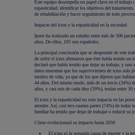
Este equipo desempeña un papel clave en el trabajo co
espasticidad, identificar los objetivos del tratamien
de rehabilitación y hacer seguimiento de todo proces
Impacto del ictus y la espasticidad en la sociedad
Ipsen ha realizado un estudio entre más de 500 pacien
años. De ellos, 105 son españoles.
La principal conclusión que se desprende de este tr
de sufrir el ictus afirmaron que éste había tenido un 
declaró que había tenido que dejar su trabajo, y uno 
datos muestran que los supervivientes de ictus más j
medios de vida, ya que de los que dijeron que habían 
44 años. Del mismo modo, más de un tercio (34%) de l
años, y casi seis de cada diez (59%), tenían entre 30 
El ictus y la espasticidad no solo impacta en las per
atender. Así, casi tres cuartas partes (74%) de todas 
familiar ha tenido que dejar de trabajar o reducir su j
Cómo evolucionará su impacto hasta 2050
El ictus es la segunda causa de muerte y la t