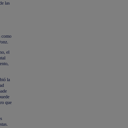
de las
es como
Ponz.
no, el
ntal
ento,
bió la
dad
ñade
 puede
aro que
os
stas.