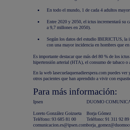
En todo el mundo, 1 de cada 4 adultos mayores
Entre 2020 y 2050, el ictus incrementará su 
a 9,7 millones en 2050).
Según los datos del estudio IBERICTUS, la in
con una mayor incidencia en hombres que en
Es importante destacar que más del 80 % de los ictus
hipertensión arterial (HTA), el consumo de tabaco o alc
En la web
lasecuelaquenadieespera.com
puedes
ver y
otros pacientes que han aprendido a vivir con espasti
Para más información:
Ipsen
DUOMO COMUNIC
Loreto González Goizueta
Borja Gómez
Teléfono: 93 685 81 00
Teléfono: 91 311 92 89
comunicacion.es@ipsen.com
borja_gomez@duomoco