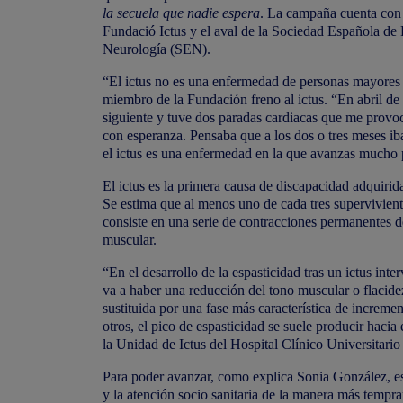
la secuela que nadie espera
. La campaña cuenta con
Fundació Ictus
y el aval de la Sociedad Española de 
Neurología (
SEN
).
“El ictus no es una enfermedad de personas mayores 
miembro de la Fundación freno al ictus. “En abril d
siguiente y tuve dos paradas cardiacas que me provoc
con esperanza. Pensaba que a los dos o tres meses i
el ictus es una enfermedad en la que avanzas mucho
El ictus es la primera causa de discapacidad adquiri
Se estima que al menos uno de cada tres supervivient
consiste en una serie de contracciones permanentes de
muscular.
“En el desarrollo de la espasticidad tras un ictus int
va a haber una reducción del tono muscular o flacide
sustituida por una fase más característica de increm
otros, el pico de espasticidad se suele producir hacia 
la Unidad de Ictus del Hospital Clínico Universitario
Para poder avanzar, como explica Sonia González, es f
y la atención socio sanitaria de la manera más tempran