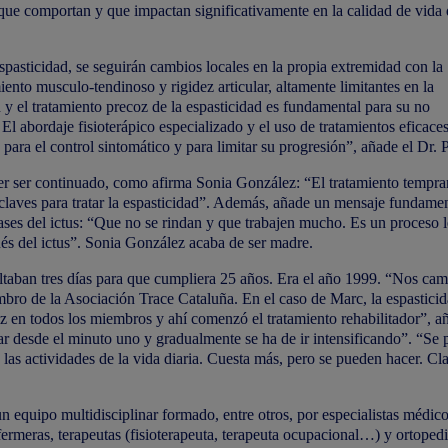
 que comportan y que impactan significativamente en la calidad de vida 
espasticidad, se seguirán cambios locales en la propia extremidad con la
ento musculo-tendinoso y rigidez articular, altamente limitantes en la
n y el tratamiento precoz de la espasticidad es fundamental para su no
El abordaje fisioterápico especializado y el uso de tratamientos eficac
para el control sintomático y para limitar su progresión”, añade el Dr. 
r ser continuado, como afirma Sonia González: “El tratamiento tempra
s claves para tratar la espasticidad”. Además, añade un mensaje fundame
ases del ictus: “Que no se rindan y que trabajen mucho. Es un proceso l
és del ictus”. Sonia González acaba de ser madre.
altaban tres días para que cumpliera 25 años. Era el año 1999. “Nos cam
bro de la Asociación Trace Cataluña. En el caso de Marc, la espastici
 en todos los miembros y ahí comenzó el tratamiento rehabilitador”, a
ar desde el minuto uno y gradualmente se ha de ir intensificando”. “Se
 las actividades de la vida diaria. Cuesta más, pero se pueden hacer. Cl
n equipo multidisciplinar formado, entre otros, por especialistas médic
ermeras, terapeutas (fisioterapeuta, terapeuta ocupacional…) y ortopedi