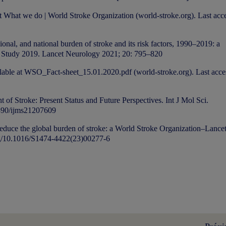
at
What we do | World Stroke Organization (world-stroke.org)
. Last acc
onal, and national burden of stroke and its risk factors, 1990–2019: a
se Study 2019. Lancet Neurology 2021; 20: 795–820
lable at
WSO_Fact-sheet_15.01.2020.pdf (world-stroke.org)
. Last acce
of Stroke: Present Status and Future Perspectives. Int J Mol Sci.
3390/ijms21207609
reduce the global burden of stroke: a World Stroke Organization–Lance
g/10.1016/S1474-4422(23)00277-6