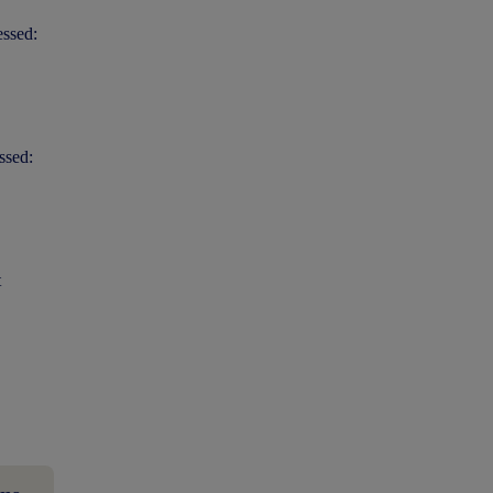
essed:
ssed:
t