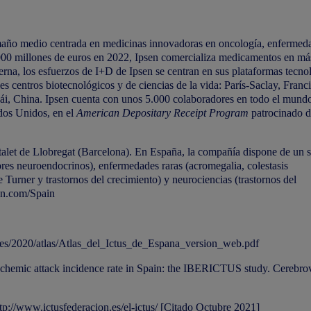
maño medio centrada en medicinas innovadoras en oncología, enfermed
.000 millones de euros en 2022, Ipsen comercializa medicamentos en má
erna, los esfuerzos de I+D de Ipsen se centran en sus plataformas tecno
es centros biotecnológicos y de ciencias de la vida: París-Saclay, Franci
, China. Ipsen cuenta con unos 5.000 colaboradores en todo el mund
ados Unidos, en el
American Depositary Receipt Program
patrocinado d
alet de Llobregat (Barcelona). En España, la compañía dispone de un s
mores neuroendocrinos), enfermedades raras (acromegalia, colestasis
 Turner y trastornos del crecimiento) y neurociencias (trastornos del
en.com/Spain
ges/2020/atlas/Atlas_del_Ictus_de_Espana_version_web.pdf
 ischemic attack incidence rate in Spain: the IBERICTUS study. Cerebro
tp://www.ictusfederacion.es/el-ictus
/
[Citado Octubre 2021]