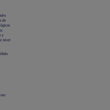
ades
s de
lógicas
a;
o y
e nivel
ólido
vasc