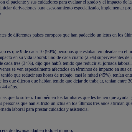
n el paciente y sus cuidadores para evaluar el grado y el impacto de la
to, iniciar derivaciones para asesoramiento especializado, implementar pr
o.
tes de diferentes países europeos que han padecido un ictus en los últi
abajo es que 9 de cada 10 (90%) personas que estaban empleadas en el
impacto en su vida laboral: uno de cada cuatro (25%) supervivientes de i
de cada tres (34%), dijo que había tenido que reducir su jornada laboral
óvenes se ven especialmente afectados en términos de impacto en sus ca
tenido que reducir sus horas de trabajo, casi la mitad (45%), tenían ent
os que dijeron que habían tenido que dejar de trabajar, tenían entre 3
y 44 años.
sonas que lo sufren. También en los familiares que les tienen que ayudar 
las personas que han sufrido un ictus en los últimos tres años afirman qu
ornada laboral para prestar cuidados y asistencia.
ercera de discapacidad en todo el mundo.