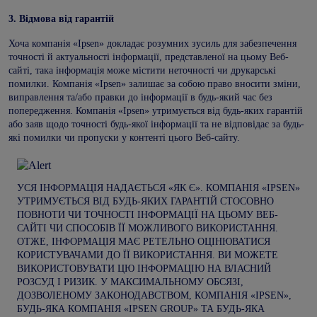
3.
Відмова від гарантій
Хоча компанія «Ipsen» докладає розумних зусиль для забезпечення
точності й актуальності інформації, представленої на цьому Веб-
сайті, така інформація може містити неточності чи друкарські
помилки. Компанія «Ipsen» залишає за собою право вносити зміни,
виправлення та/або правки до інформації в будь-який час без
попередження. Компанія «Ipsen» утримується від будь-яких гарантій
або заяв щодо точності будь-якої інформації та не відповідає за будь-
які помилки чи пропуски у контенті цього Веб-сайту.
УСЯ ІНФОРМАЦІЯ НАДАЄТЬСЯ «ЯК Є». КОМПАНІЯ «IPSEN»
УТРИМУЄТЬСЯ ВІД БУДЬ-ЯКИХ ГАРАНТІЙ СТОСОВНО
ПОВНОТИ ЧИ ТОЧНОСТІ ІНФОРМАЦІЇ НА ЦЬОМУ ВЕБ-
САЙТІ ЧИ СПОСОБІВ ЇЇ МОЖЛИВОГО ВИКОРИСТАННЯ.
ОТЖЕ, ІНФОРМАЦІЯ МАЄ РЕТЕЛЬНО ОЦІНЮВАТИСЯ
КОРИСТУВАЧАМИ ДО ЇЇ ВИКОРИСТАННЯ. ВИ МОЖЕТЕ
ВИКОРИСТОВУВАТИ ЦЮ ІНФОРМАЦІЮ НА ВЛАСНИЙ
РОЗСУД І РИЗИК. У МАКСИМАЛЬНОМУ ОБСЯЗІ,
ДОЗВОЛЕНОМУ ЗАКОНОДАВСТВОМ, КОМПАНІЯ «IPSEN»,
БУДЬ-ЯКА КОМПАНІЯ «IPSEN GROUP» ТА БУДЬ-ЯКА