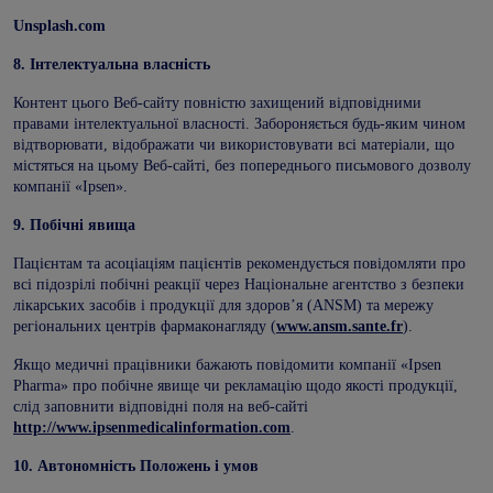
Unsplash.com
8.
Інтелектуальна власність
Контент цього Веб-сайту повністю захищений відповідними
правами інтелектуальної власності. Забороняється будь-яким чином
відтворювати, відображати чи використовувати всі матеріали, що
містяться на цьому Веб-сайті, без попереднього письмового дозволу
компанії «Ipsen».
9.
Побічні явища
Пацієнтам та асоціаціям пацієнтів рекомендується повідомляти про
всі підозрілі побічні реакції через Національне агентство з безпеки
лікарських засобів і продукції для здоров’я (ANSM) та мережу
регіональних центрів фармаконагляду (
www.ansm.sante.fr
).
Якщо медичні працівники бажають повідомити компанії «Ipsen
Pharma» про побічне явище чи рекламацію щодо якості продукції,
слід заповнити відповідні поля на веб-сайті
http://www.ipsenmedicalinformation.com
.
10.
Автономність Положень і умов