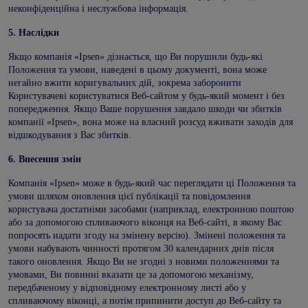
неконфіденційна і неслужбова інформація.
5.
Наслідки
Якщо компанія «Ipsen» дізнається, що Ви порушили будь-які
Положення та умови, наведені в цьому документі, вона може
негайно вжити коригувальних дій, зокрема заборонити
Користувачеві користуватися Веб-сайтом у будь-який момент і без
попередження. Якщо Ваше порушення завдало шкоди чи збитків
компанії «Ipsen», вона може на власний розсуд вживати заходів для
відшкодування з Вас збитків.
6.
Внесення змін
Компанія «Ipsen» може в будь-який час переглядати ці Положення та
умови шляхом оновлення цієї публікації та повідомлення
користувача достатніми засобами (наприклад, електронною поштою
або за допомогою спливаючого віконця на Веб-сайті, в якому Вас
попросять надати згоду на змінену версію). Змінені положення та
умови набувають чинності протягом 30 календарних днів після
такого оновлення. Якщо Ви не згодні з новими положеннями та
умовами, Ви повинні вказати це за допомогою механізму,
передбаченому у відповідному електронному листі або у
спливаючому віконці, а потім припинити доступ до Веб-сайту та