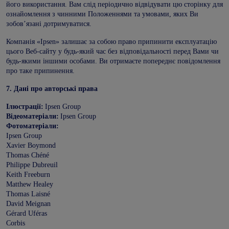
його використання. Вам слід періодично відвідувати цю сторінку для
ознайомлення з чинними Положеннями та умовами, яких Ви
зобов’язані дотримуватися.
Компанія «Ipsen» залишає за собою право припинити експлуатацію
цього Веб-сайту у будь-який час без відповідальності перед Вами чи
будь-якими іншими особами. Ви отримаєте попереднє повідомлення
про таке припинення.
7.
Дані про авторські права
Ілюстрації:
Ipsen Group
Відеоматеріали:
Ipsen Group
Фотоматеріали:
Ipsen Group
Xavier Boymond
Thomas Chéné
Philippe Dubreuil
Keith Freeburn
Matthew Healey
Thomas Laisné
David Meignan
Gérard Uféras
Corbis