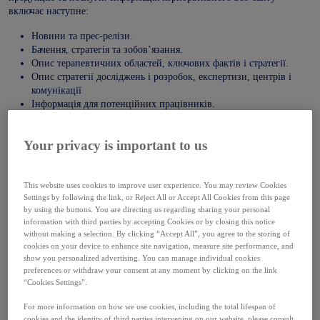
включає наступне:
Новини та прес-релізи.
Бачення, стратегія та зобов’язання.
Опис терапевтичних областей, ключових фактів і стратегії.
Опис стратегії досліджень і розробок, експертизи, центрів і
комунікації
Інформація для потенційних працівників.
Список всіх продуктів компанії «Ipsen».
Фінансова інформація.
Your privacy is important to us
Дані про прозорість розкриття інформації.
Ви не маєте права розповсюджувати, змінювати, передавати чи
повторно використовувати будь-яку інформацію з Веб-сайту для
This website uses cookies to improve user experience. You may review Cookies
комерційних цілей, а також повинні розуміти, що все, що Ви бачите
Settings by following the link, or Reject All or Accept All Cookies from this page
by using the buttons. You are directing us regarding sharing your personal
чи читаєте на цьому Веб-сайті, захищено авторським правом, якщо
information with third parties by accepting Cookies or by closing this notice
не зазначено інше, і не може бути використано, крім випадків,
without making a selection. By clicking “Accept All”, you agree to the storing of
передбачених цими Положеннями та умовами.
cookies on your device to enhance site navigation, measure site performance, and
show you personalized advertising. You can manage individual cookies
За винятком випадків, дозволених цим пунктом, компанія «Ipsen» не
preferences or withdraw your consent at any moment by clicking on the link
гарантує і не заявляє, що використання Вами матеріалів, розміщених
“Cookies Settings”.
на Веб-сайті, не порушуватиме права третіх сторін, які не належать
компанії «Ipsen» або не співпрацюють з нею. За винятком
For more information on how we use cookies, including the total lifespan of
вищезгаданого обмеженого дозволу, Вам не видається і не надається
cookies and the identity of third parties intervening on our website, please consult