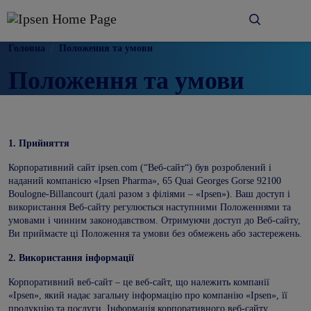
Перехід до основного вмісту
Головна
Положення та умови
Положення та умови
1.
Прийняття
Корпоративний сайт ipsen.com (“Веб-сайт“) був розроблений і
наданий компанією «Ipsen Pharma», 65 Quai Georges Gorse 92100
Boulogne-Billancourt (далі разом з філіями – «Ipsen»). Ваш доступ і
використання Веб-сайту регулюється наступними Положеннями та
умовами і чинним законодавством. Отримуючи доступ до Веб-сайту,
Ви приймаєте ці Положення та умови без обмежень або застережень.
2.
Використання інформації
Корпоративний веб-сайт – це веб-сайт, що належить компанії
«Ipsen», який надає загальну інформацію про компанію «Ipsen», її
продукцію та послуги. Інформація корпоративного веб-сайту