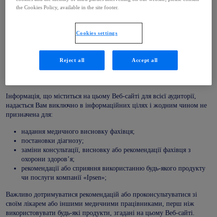
жодна ліцензія і жодне право на інформацію чи будь-яке авторське
the Cookies Policy, available in the site footer.
право компанії «Ipsen» або будь-якої іншої сторони.
Цей Веб-сайт може містити чи мати посилання на власну
Cookies settings
інформацію, технології, продукцію, процеси чи інші права
власності компанії «Ipsen» та/або інших сторін. Вам не видається і не
Reject all
Accept all
надається жодна ліцензія чи право на торгові марки, патенти,
комерційні таємниці, технології, продукти, процеси та інші права
власності компанії «Ipsen» та/або інших сторін.
Інформація, що міститься на цьому Веб-сайті для всієї аудиторії,
надається Вам виключно в інформаційних цілях і жодним чином не
призначена для:
надання медичного висновку фахівця;
постановки діагнозу;
заміни консультації, висновку або рекомендації фахівця з
охорони здоров’я;
рекомендації або сприяння використанню будь-якого продукту
чи послуги компанії «Ipsen»;
Важливо дотримуватися рекомендацій або проконсультуватися зі
своїм лікарем або іншими медичними працівниками, перш ніж
використовувати будь-які продукти, згадані на цьому Веб-сайті.